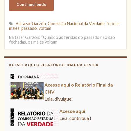
Continue lendo
Baltazar Garzòn
,
Comissão Nacional da Verdade
,
feridas
,
males
,
passado
,
voltam
Baltasar Garzón: “Quando as feridas do passado não são
fechadas, os males voltam
Acesse aqui
Leia, contribua !
ACESSE AQUI O RELATÓRIO FINAL DA CEV-PR
Acesse aqui o Relatório Final da
CNV
Leia, divulgue!
Acesse aqui
Leia, contribua !