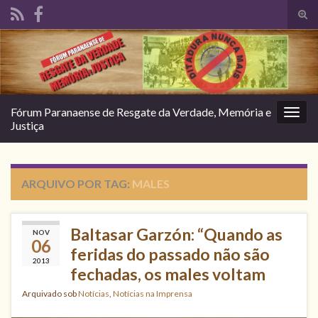
Alte
form
Search for:
de
pesq
Fórum Paranaense de Resgate da Verdade, Memória e
Alter
Justiça
nave
ARQUIVO POR TAG:
MALES
Baltasar Garzón: “Quando as
NOV
06
feridas do passado não são
2013
fechadas, os males voltam
Arquivado sob
Notícias
,
Notícias na Imprensa