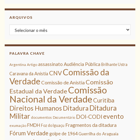
ARQUIVOS
Arquivos
PALAVRA CHAVE
assassinato
Audiência Pública
Brilhante Ustra
Argentina
Artigo
Comissão da
CNV
Caravana da Anistia
Verdade
Comissão
Comissão de Anistia
Comissão
Estadual da Verdade
Nacional da Verdade
Curitiba
Ditadura
Direitos Humanos
Ditadura
Militar
evento
DOI-CODI
documentos
Documentário
Fragmentos da ditadura
FMDH
Foz do Iguaçu
exumação
Fórum Verdade
golpe de 1964
Guerrilha do Araguaia