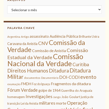
Arquivos
PALAVRA CHAVE
assassinato
Audiência Pública
Brilhante Ustra
Argentina
Artigo
Comissão da
CNV
Caravana da Anistia
Verdade
Comissão
Comissão de Anistia
Comissão
Estadual da Verdade
Nacional da Verdade
Curitiba
Ditadura
Direitos Humanos
Ditadura
Militar
evento
DOI-CODI
documentos
Documentário
Fragmentos da ditadura
FMDH
Foz do Iguaçu
exumação
Fórum Verdade
golpe de 1964
Guerrilha do Araguaia
Investigações
homenagem
João Goulart
justiça de
Jango
Operação
militares
morte
transição
Lei da Anistia