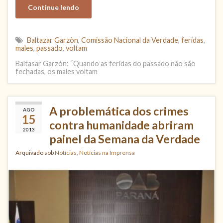
Continue lendo
Baltazar Garzòn
,
Comissão Nacional da Verdade
,
feridas
,
males
,
passado
,
voltam
Baltasar Garzón: “Quando as feridas do passado não são
fechadas, os males voltam
A problemática dos crimes
AGO
15
contra humanidade abriram
2013
painel da Semana da Verdade
Arquivado sob
Notícias
,
Notícias na Imprensa