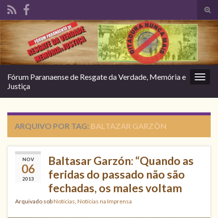
Alte
form
Search for:
de
pesq
Fórum Paranaense de Resgate da Verdade, Memória e
Alter
Justiça
nave
ARQUIVO POR TAG:
BALTAZAR GARZÒN
Baltasar Garzón: “Quando as
NOV
06
feridas do passado não são
2013
fechadas, os males voltam
Arquivado sob
Notícias
,
Notícias na Imprensa