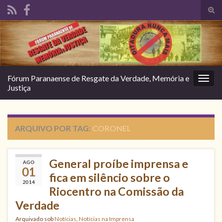
Alte
form
Search for:
de
pesq
Fórum Paranaense de Resgate da Verdade, Memória e
Alter
Justiça
nave
ARQUIVO POR TAG:
CORONEL
General proíbe imprensa e
AGO
01
fica em silêncio sobre o
2014
Riocentro na Comissão da
Verdade
Arquivado sob
Notícias
,
Notícias na Imprensa