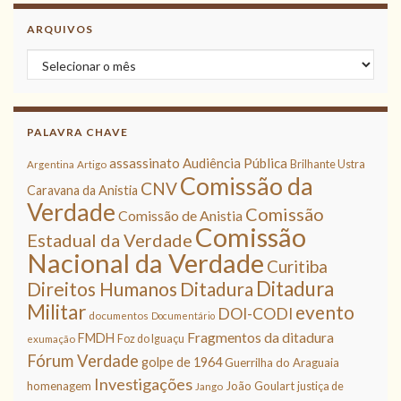
ARQUIVOS
Arquivos
PALAVRA CHAVE
assassinato
Audiência Pública
Brilhante Ustra
Argentina
Artigo
Comissão da
CNV
Caravana da Anistia
Verdade
Comissão
Comissão de Anistia
Comissão
Estadual da Verdade
Nacional da Verdade
Curitiba
Ditadura
Direitos Humanos
Ditadura
Militar
evento
DOI-CODI
documentos
Documentário
Fragmentos da ditadura
FMDH
Foz do Iguaçu
exumação
Fórum Verdade
golpe de 1964
Guerrilha do Araguaia
Investigações
homenagem
João Goulart
justiça de
Jango