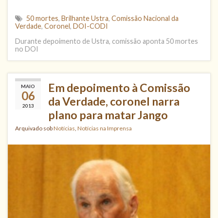
50 mortes
,
Brilhante Ustra
,
Comissão Nacional da
Verdade
,
Coronel
,
DOI-CODI
Durante depoimento de Ustra, comissão aponta 50 mortes
no DOI
Em depoimento à Comissão
MAIO
06
da Verdade, coronel narra
2013
plano para matar Jango
Arquivado sob
Notícias
,
Notícias na Imprensa