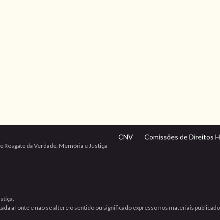
CNV
Comissões de Direitos 
e Resgate da Verdade, Memória e Justiça
stiça.
da a fonte e não se altere o sentido ou significado expresso nos materiais publicad