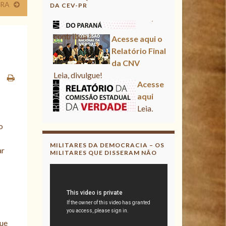
URA
DA CEV-PR
Acesse aqui o Relatório Final
da CNV
Leia, divulgue!
Acesse aqui
Leia, contribua !
Acesse aqui o Relatório Final
o
da CNV
Leia, divulgue!
MILITARES DA DEMOCRACIA – OS
ar
MILITARES QUE DISSERAM NÃO
que