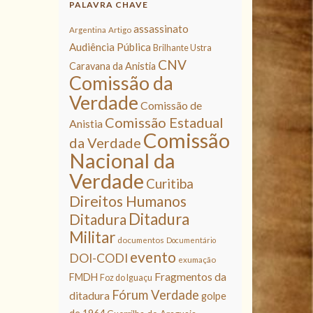
PALAVRA CHAVE
assassinato
Argentina
Artigo
Audiência Pública
Brilhante Ustra
CNV
Caravana da Anistia
Comissão da
Verdade
Comissão de
Comissão Estadual
Anistia
Comissão
da Verdade
Nacional da
Verdade
Curitiba
Direitos Humanos
Ditadura
Ditadura
Militar
documentos
Documentário
evento
DOI-CODI
exumação
Fragmentos da
FMDH
Foz do Iguaçu
Fórum Verdade
ditadura
golpe