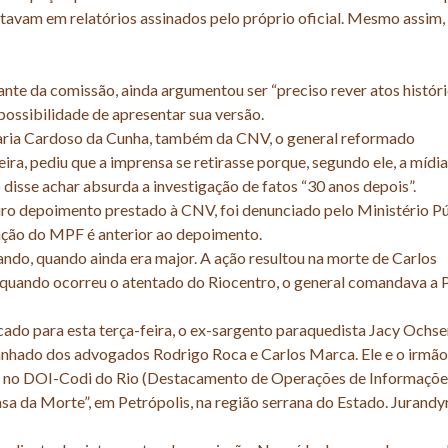
tavam em relatórios assinados pelo próprio oficial. Mesmo assim,
rante da comissão, ainda argumentou ser “preciso rever atos histór
 possibilidade de apresentar sua versão.
aria Cardoso da Cunha, também da CNV, o general reformado
ira, pediu que a imprensa se retirasse porque, segundo ele, a mídia
 disse achar absurda a investigação de fatos “30 anos depois”.
ro depoimento prestado à CNV, foi denunciado pelo Ministério P
 ação do MPF é anterior ao depoimento.
ndo, quando ainda era major. A ação resultou na morte de Carlos
 quando ocorreu o atentado do Riocentro, o general comandava a
o para esta terça-feira, o ex-sargento paraquedista Jacy Ochs
hado dos advogados Rodrigo Roca e Carlos Marca. Ele e o irmão
s no DOI-Codi do Rio (Destacamento de Operações de Informaçõe
sa da Morte”, em Petrópolis, na região serrana do Estado. Jurandy