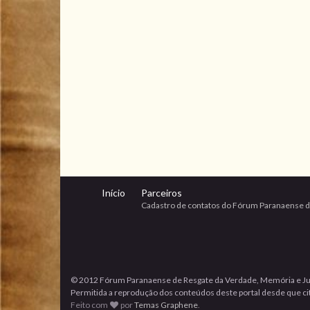
Início
Parceiros
Cadastro de contatos do Fórum Paranaense d
© 2012 Fórum Paranaense de Resgate da Verdade, Memória e Ju
Permitida a reprodução dos conteúdos deste portal desde que cita
Feito com
por
Temas Graphene
.