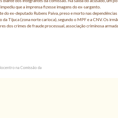
diante dos integrantes da comissão. Na saída do acusado, um pol
 impediu que a imprensa fizesse imagens do ex-sargento.
te do ex-deputado Rubens Paiva, preso e morto nas dependências
to da Tijuca (zona norte carioca), segundo o MPF e a CNV. Os irm
s dos crimes de fraude processual, associação criminosa armada
 Riocentro na Comissão da