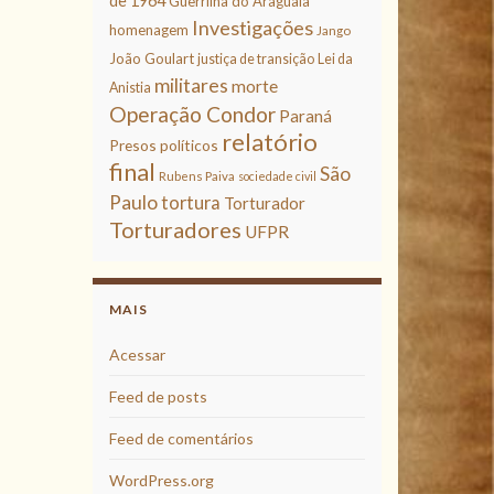
de 1964
Guerrilha do Araguaia
Investigações
homenagem
Jango
João Goulart
justiça de transição
Lei da
militares
morte
Anistia
Operação Condor
Paraná
relatório
Presos políticos
final
São
Rubens Paiva
sociedade civil
Paulo
tortura
Torturador
Torturadores
UFPR
MAIS
Acessar
Feed de posts
Feed de comentários
WordPress.org