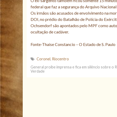
O ex-sargento também ficou somente 15 minutos 
federal que faz a segurança do Arquivo Nacional
Os irmãos são acusados de envolvimento na mor
DOI, no prédio do Batalhão de Polícia do Exérci
Ochsendorf são apontados pelo MPF como autore
ocultação de cadáver.
Fonte-Thaise Constancio – O Estado de S. Paulo
Coronel
,
Riocentro
General proíbe imprensa e fica em silêncio sobre o
Verdade