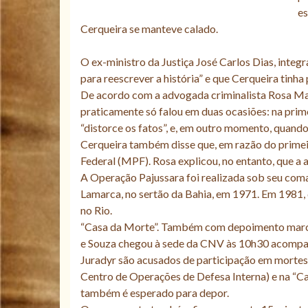
es
Cerqueira se manteve calado.
O ex-ministro da Justiça José Carlos Dias, integ
para reescrever a história” e que Cerqueira tinha
De acordo com a advogada criminalista Rosa M
praticamente só falou em duas ocasiões: na prime
“distorce os fatos”, e, em outro momento, quando
Cerqueira também disse que, em razão do primei
Federal (MPF). Rosa explicou, no entanto, que a
A Operação Pajussara foi realizada sob seu coma
Lamarca, no sertão da Bahia, em 1971. Em 1981,
no Rio.
“Casa da Morte”. Também com depoimento marcad
e Souza chegou à sede da CNV às 10h30 acompan
Juradyr são acusados de participação em morte
Centro de Operações de Defesa Interna) e na “Ca
também é esperado para depor.