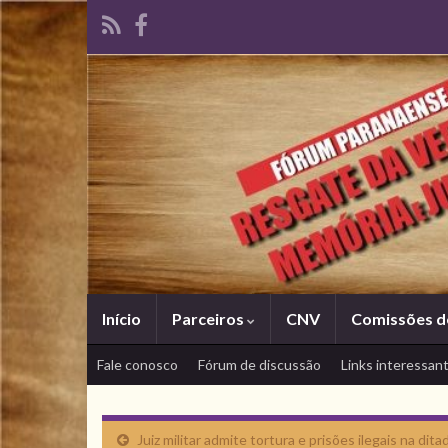
Início
Parceiros
CNV
Comissões d
Fale conosco
Fórum de discussão
Links interessan
Juiz militar admite tortura e prisões ilegais na dita