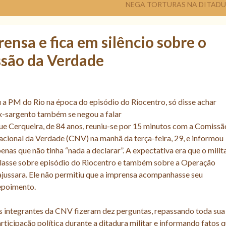
NEGA TORTURAS NA DITAD
ensa e fica em silêncio sobre o
ssão da Verdade
a PM do Rio na época do episódio do Riocentro, só disse achar
ex-sargento também se negou a falar
e Cerqueira, de 84 anos, reuniu-se por 15 minutos com a Comissã
acional da Verdade (CNV) na manhã da
terça-feira, 29, e informou
enas que não tinha “nada a declarar”. A expectativa era que o milit
lasse sobre episódio do Riocentro e também sobre a Operação
jussara. Ele não permitiu que a imprensa acompanhasse seu
epoimento.
 integrantes da CNV fizeram dez perguntas, repassando toda sua
rticipação política durante a ditadura militar e informando fatos 