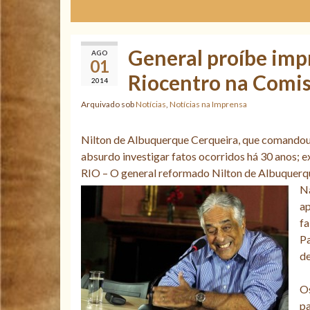
General proíbe impr
AGO
01
Riocentro na Comi
2014
Arquivado sob
Notícias
,
Notícias na Imprensa
Nilton de Albuquerque Cerqueira, que comandou 
absurdo investigar fatos ocorridos há 30 anos; 
RIO – O general reformado Nilton de Albuquerqu
N
ap
fa
Pa
d
Os
pa