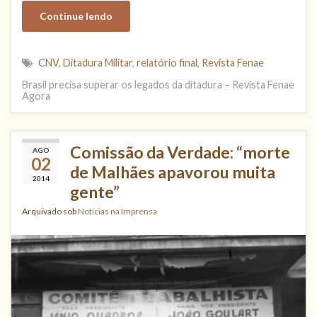
Continue lendo
CNV
,
Ditadura Militar
,
relatório final
,
Revista Fenae
Brasil precisa superar os legados da ditadura – Revista Fenae
Agora
Comissão da Verdade: “morte
AGO
02
de Malhães apavorou muita
2014
gente”
Arquivado sob
Notícias na Imprensa