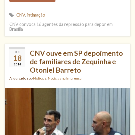
CNV
,
intimação
CNV convoca 16 agentes da repressão para depor em
Brasília
CNV ouve em SP depoimento
JUL
18
de familiares de Zequinha e
2014
Otoniel Barreto
Arquivado sob
Notícias
,
Notícias na Imprensa