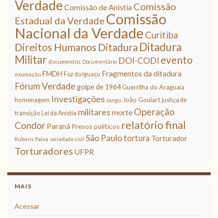
Verdade
Comissão
Comissão de Anistia
Comissão
Estadual da Verdade
Nacional da Verdade
Curitiba
Ditadura
Direitos Humanos
Ditadura
Militar
evento
DOI-CODI
documentos
Documentário
Fragmentos da ditadura
FMDH
Foz do Iguaçu
exumação
Fórum Verdade
golpe de 1964
Guerrilha do Araguaia
Investigações
homenagem
João Goulart
justiça de
Jango
Operação
militares
morte
transição
Lei da Anistia
relatório final
Condor
Paraná
Presos políticos
São Paulo
tortura
Torturador
Rubens Paiva
sociedade civil
Torturadores
UFPR
MAIS
Acessar