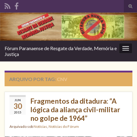
Alte
form
Search for:
de
pesq
Fórum Paranaense de Resgate da Verdade, Memória e
Alter
Justiça
nave
ARQUIVO POR TAG:
CNV
Fragmentos da ditadura: “A
JUN
30
lógica da aliança civil-militar
2015
no golpe de 1964”
Arquivado sob
Notícias
,
Notícias do Fórum