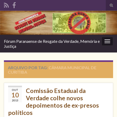
Alte
form
Search for:
de
pesq
Fórum Paranaense de Resgate da Verdade, Memória e
Alter
Justiça
nave
ARQUIVO POR TAG:
CÂMARA MUNICIPAL DE
CURITIBA
Comissão Estadual da
OUT
10
Verdade colhe novos
2013
depoimentos de ex-presos
políticos