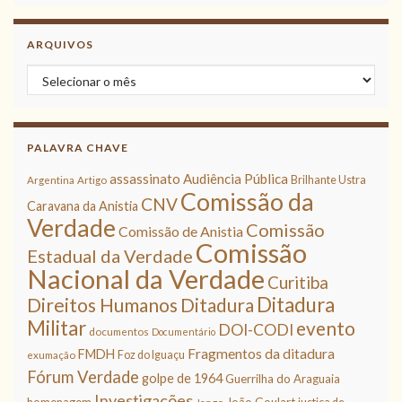
ARQUIVOS
Arquivos
PALAVRA CHAVE
assassinato
Audiência Pública
Brilhante Ustra
Argentina
Artigo
Comissão da
CNV
Caravana da Anistia
Verdade
Comissão
Comissão de Anistia
Comissão
Estadual da Verdade
Nacional da Verdade
Curitiba
Ditadura
Direitos Humanos
Ditadura
Militar
evento
DOI-CODI
documentos
Documentário
Fragmentos da ditadura
FMDH
Foz do Iguaçu
exumação
Fórum Verdade
golpe de 1964
Guerrilha do Araguaia
Investigações
homenagem
João Goulart