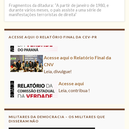
Fragmentos da ditadura: “A partir de janeiro de 1980, e
durante vários meses, o país assiste a uma série de
manifestações terroristas de direita”
Acesse aqui
Leia, contribua !
ACESSE AQUI O RELATÓRIO FINAL DA CEV-PR
Acesse aqui o Relatório Final da
CNV
Leia, divulgue!
Acesse aqui
Leia, contribua !
MILITARES DA DEMOCRACIA – OS MILITARES QUE
DISSERAM NÃO