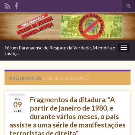
Alte
form
Search for:
de
pesq
Fórum Paranaense de Resgate da Verdade, Memória e
Alter
Justiça
nave
ARQUIVOS DE
9 DE JULHO DE 2015
Fragmentos da ditadura: “A
JUL
09
partir de janeiro de 1980, e
2015
durante vários meses, o país
assiste a uma série de manifestações
terroristas de direita”