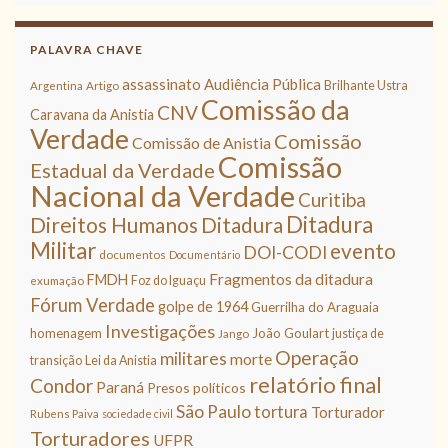
PALAVRA CHAVE
assassinato
Audiência Pública
Brilhante Ustra
Argentina
Artigo
Comissão da
CNV
Caravana da Anistia
Verdade
Comissão
Comissão de Anistia
Comissão
Estadual da Verdade
Nacional da Verdade
Curitiba
Ditadura
Direitos Humanos
Ditadura
Militar
evento
DOI-CODI
documentos
Documentário
Fragmentos da ditadura
FMDH
Foz do Iguaçu
exumação
Fórum Verdade
golpe de 1964
Guerrilha do Araguaia
Investigações
homenagem
João Goulart
justiça de
Jango
Operação
militares
morte
transição
Lei da Anistia
relatório final
Condor
Paraná
Presos políticos
São Paulo
tortura
Torturador
Rubens Paiva
sociedade civil
Torturadores
UFPR