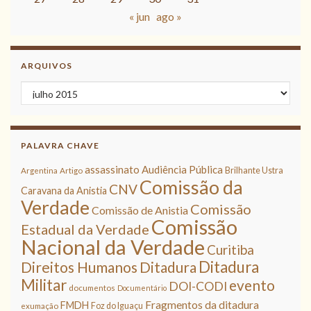
« jun
ago »
ARQUIVOS
Arquivos
PALAVRA CHAVE
assassinato
Audiência Pública
Brilhante Ustra
Argentina
Artigo
Comissão da
CNV
Caravana da Anistia
Verdade
Comissão
Comissão de Anistia
Comissão
Estadual da Verdade
Nacional da Verdade
Curitiba
Ditadura
Direitos Humanos
Ditadura
Militar
evento
DOI-CODI
documentos
Documentário
Fragmentos da ditadura
FMDH
Foz do Iguaçu
exumação