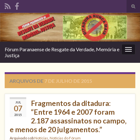
Alte
form
Search for:
de
pesq
Fórum Paranaense de Resgate da Verdade, Memória e
Alter
Justiça
nave
ARQUIVOS DE
7 DE JULHO DE 2015
Fragmentos da ditadura:
JUL
07
“Entre 1964 e 2007 foram
2015
2.187 assassinatos no campo,
e menos de 20 julgamentos.”
Arquivado sob
Notícias
,
Notícias do Fórum