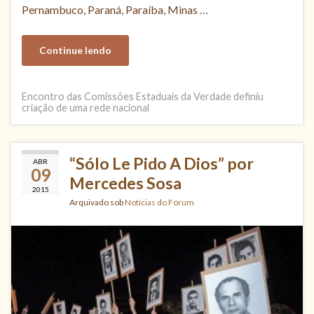
Pernambuco, Paraná, Paraíba, Minas …
Continue lendo
Encontro das Comissões Estaduais da Verdade definiu
criação de uma rede nacional
“Sólo Le Pido A Dios” por
ABR
09
Mercedes Sosa
2015
Arquivado sob
Notícias do Fórum