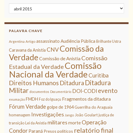
Arquivos
PALAVRA CHAVE
assassinato
Audiência Pública
Brilhante Ustra
Argentina
Artigo
Comissão da
CNV
Caravana da Anistia
Verdade
Comissão
Comissão de Anistia
Comissão
Estadual da Verdade
Nacional da Verdade
Curitiba
Ditadura
Direitos Humanos
Ditadura
Militar
evento
DOI-CODI
documentos
Documentário
Fragmentos da ditadura
FMDH
Foz do Iguaçu
exumação
Fórum Verdade
golpe de 1964
Guerrilha do Araguaia
Investigações
homenagem
João Goulart
justiça de
Jango
Operação
militares
morte
transição
Lei da Anistia
relatório final
Condor
Paraná
Presos políticos