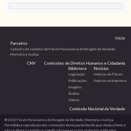
Início
Parceiros
Cadastro de contatos do Fórum Paranaense de Resgate da Verdade,
Memória e Justiça
CNV
Comissões de Direitos Humanos e Cidadania
Biblioteca
Notícias
Legislação
Notícias do Fórum
Publicações
Notícias na Imprensa
Imagens
Áudios
Vídeos
Comissão Nacional da Verdade
© 2012 Fórum Paranaense de Resgate da Verdade, Memória e Justiça.
Permitida a reprodução dos conteúdos deste portal desde que citada a fonte e
não se altere o sentido ou significado expresso nos materiais publicados