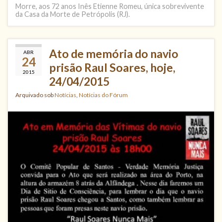
Morre, aos 72 anos Inês Etienne Romeu, única sobrevivente
da Casa da Morte de Petrópolis (RJ).
Ato de memória do navio
ABR
24
prisão Raul Soares, hoje,
2015
24/04/2015
Arquivado sob
Notícias
,
Notícias do Fórum