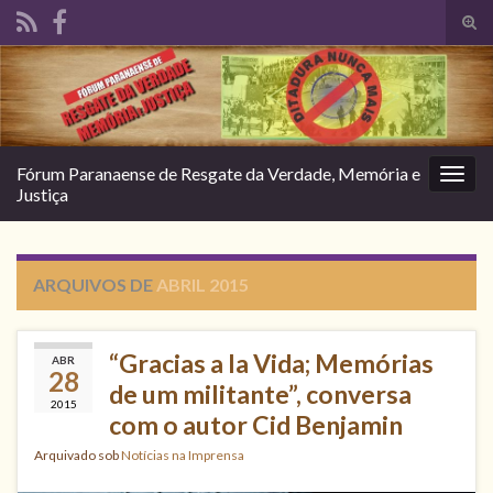
Alte
form
Search for:
de
pesq
Fórum Paranaense de Resgate da Verdade, Memória e
Alter
Justiça
nave
ARQUIVOS DE
ABRIL 2015
“Gracias a la Vida; Memórias
ABR
28
de um militante”, conversa
2015
com o autor Cid Benjamin
Arquivado sob
Notícias na Imprensa