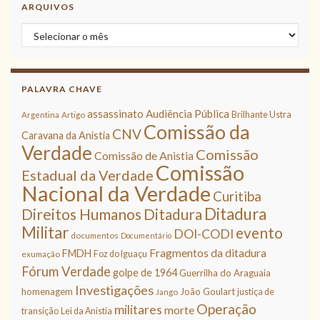
ARQUIVOS
Arquivos
PALAVRA CHAVE
assassinato
Audiência Pública
Brilhante Ustra
Argentina
Artigo
Comissão da
CNV
Caravana da Anistia
Verdade
Comissão
Comissão de Anistia
Comissão
Estadual da Verdade
Nacional da Verdade
Curitiba
Ditadura
Direitos Humanos
Ditadura
Militar
evento
DOI-CODI
documentos
Documentário
Fragmentos da ditadura
FMDH
Foz do Iguaçu
exumação
Fórum Verdade
golpe de 1964
Guerrilha do Araguaia
Investigações
homenagem
João Goulart
justiça de
Jango
Operação
militares
morte
transição
Lei da Anistia