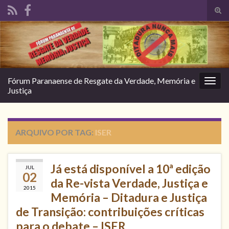
Alte
form
Search for:
de
pesq
Fórum Paranaense de Resgate da Verdade, Memória e
Alter
Justiça
nave
ARQUIVO POR TAG:
ISER
Já está disponível a 10ª edição
JUL
02
da Re-vista Verdade, Justiça e
2015
Memória – Ditadura e Justiça
de Transição: contribuições críticas
para o debate – ISER