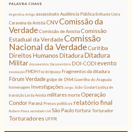
PALAVRA CHAVE
assassinato
Audiência Pública
Brilhante Ustra
Argentina
Artigo
Comissão da
CNV
Caravana da Anistia
Verdade
Comissão
Comissão de Anistia
Comissão
Estadual da Verdade
Nacional da Verdade
Curitiba
Ditadura
Direitos Humanos
Ditadura
Militar
evento
DOI-CODI
documentos
Documentário
Fragmentos da ditadura
FMDH
Foz do Iguaçu
exumação
Fórum Verdade
golpe de 1964
Guerrilha do Araguaia
Investigações
homenagem
João Goulart
justiça de
Jango
Operação
militares
morte
transição
Lei da Anistia
relatório final
Condor
Paraná
Presos políticos
São Paulo
tortura
Torturador
Rubens Paiva
sociedade civil
Torturadores
UFPR