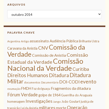
ARQUIVOS
Arquivos
PALAVRA CHAVE
assassinato
Audiência Pública
Brilhante Ustra
Argentina
Artigo
Comissão da
CNV
Caravana da Anistia
Verdade
Comissão
Comissão de Anistia
Comissão
Estadual da Verdade
Nacional da Verdade
Curitiba
Ditadura
Direitos Humanos
Ditadura
Militar
evento
DOI-CODI
documentos
Documentário
Fragmentos da ditadura
FMDH
Foz do Iguaçu
exumação
Fórum Verdade
golpe de 1964
Guerrilha do Araguaia
Investigações
homenagem
João Goulart
justiça de
Jango
Operação
militares
morte
transição
Lei da Anistia