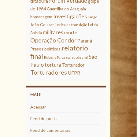
Fórum Verdade
ditadura
golpe
de 1964
Guerrilha do Araguaia
Investigações
homenagem
Jango
João Goulart
justiça de transição
Lei da
militares
morte
Anistia
Operação Condor
Paraná
relatório
Presos políticos
final
São
Rubens Paiva
sociedade civil
Paulo
tortura
Torturador
Torturadores
UFPR
MAIS
Acessar
Feed de posts
Feed de comentários