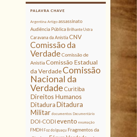
PALAVRA CHAVE
assassinato
Argentina
Artigo
Audiência Pública
Brilhante Ustra
CNV
Caravana da Anistia
Comissão da
Verdade
Comissão de
Comissão Estadual
Anistia
Comissão
da Verdade
Nacional da
Verdade
Curitiba
Direitos Humanos
Ditadura
Ditadura
Militar
documentos
Documentário
evento
DOI-CODI
exumação
Fragmentos da
FMDH
Foz do Iguaçu