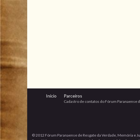
Início
Parceiros
Cadastro de contatos do Fórum Paranaense d
© 2012 Fórum Paranaense de Resgate da Verdade, Memória e Ju