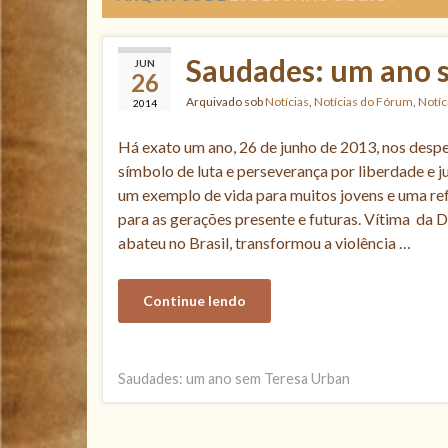
Saudades: um ano 
JUN
26
Arquivado sob
Notícias
,
Notícias do Fórum
,
Notíc
2014
Há exato um ano, 26 de junho de 2013, nos desp
símbolo de luta e perseverança por liberdade e j
um exemplo de vida para muitos jovens e uma re
para as gerações presente e futuras. Vítima da D
abateu no Brasil, transformou a violência …
Continue lendo
Saudades: um ano sem Teresa Urban