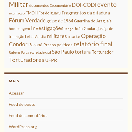
Militar
evento
DOI-CODI
documentos
Documentário
Fragmentos da ditadura
FMDH
Foz do Iguaçu
exumação
Fórum Verdade
golpe de 1964
Guerrilha do Araguaia
Investigações
homenagem
João Goulart
justiça de
Jango
Operação
militares
morte
transição
Lei da Anistia
relatório final
Condor
Paraná
Presos políticos
São Paulo
tortura
Torturador
Rubens Paiva
sociedade civil
Torturadores
UFPR
MAIS
Acessar
Feed de posts
Feed de comentários
WordPress.org