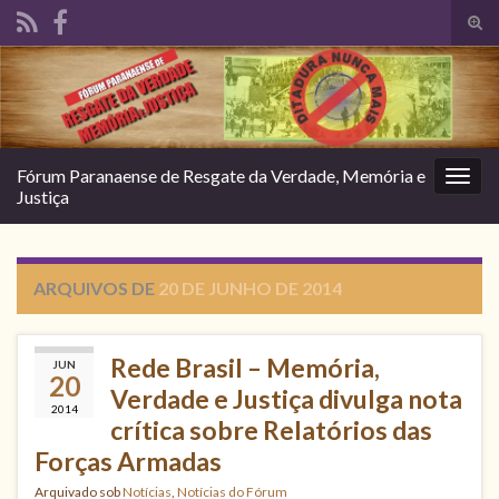
Alte
form
Search for:
de
pesq
Fórum Paranaense de Resgate da Verdade, Memória e
Alter
Justiça
nave
ARQUIVOS DE
20 DE JUNHO DE 2014
Rede Brasil – Memória,
JUN
20
Verdade e Justiça divulga nota
2014
crítica sobre Relatórios das
Forças Armadas
Arquivado sob
Notícias
,
Notícias do Fórum