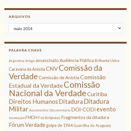
ARQUIVOS
Arquivos
PALAVRA CHAVE
assassinato
Audiência Pública
Brilhante Ustra
Argentina
Artigo
Comissão da
CNV
Caravana da Anistia
Verdade
Comissão
Comissão de Anistia
Comissão
Estadual da Verdade
Nacional da Verdade
Curitiba
Ditadura
Direitos Humanos
Ditadura
Militar
evento
DOI-CODI
documentos
Documentário
Fragmentos da ditadura
FMDH
Foz do Iguaçu
exumação
Fórum Verdade
golpe de 1964
Guerrilha do Araguaia