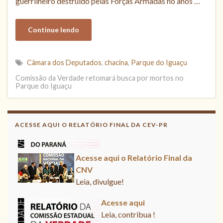
guerrilheiro destruído pelas Forças Armadas no anos …
Continue lendo
Câmara dos Deputados
,
chacina
,
Parque do Iguaçu
Comissão da Verdade retomará busca por mortos no
Parque do Iguaçu
Acesse aqui
Leia, contribua !
ACESSE AQUI O RELATÓRIO FINAL DA CEV-PR
Acesse aqui o Relatório Final da
CNV
Leia, divulgue!
Acesse aqui
Leia, contribua !