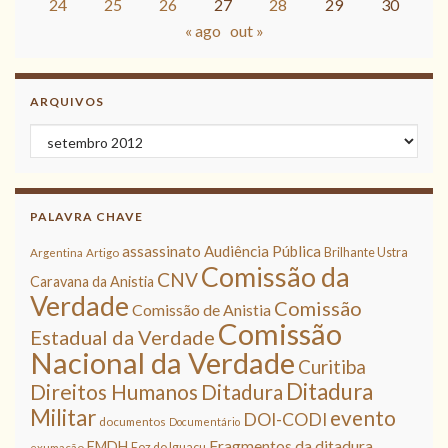
24
25
26
27
28
29
30
« ago
out »
ARQUIVOS
Arquivos
PALAVRA CHAVE
assassinato
Audiência Pública
Brilhante Ustra
Argentina
Artigo
Comissão da
CNV
Caravana da Anistia
Verdade
Comissão
Comissão de Anistia
Comissão
Estadual da Verdade
Nacional da Verdade
Curitiba
Ditadura
Direitos Humanos
Ditadura
Militar
evento
DOI-CODI
documentos
Documentário
Fragmentos da ditadura
FMDH
Foz do Iguaçu
exumação