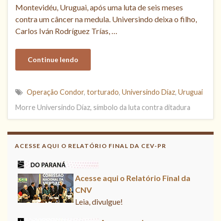
Montevidéu, Uruguai, após uma luta de seis meses
contra um câncer na medula. Universindo deixa o filho,
Carlos Iván Rodríguez Trías, …
Continue lendo
Operação Condor
,
torturado
,
Universindo Díaz
,
Uruguai
Morre Universindo Díaz, símbolo da luta contra ditadura
Acesse aqui
Leia, contribua !
ACESSE AQUI O RELATÓRIO FINAL DA CEV-PR
Acesse aqui o Relatório Final da
CNV
Leia, divulgue!
Acesse aqui