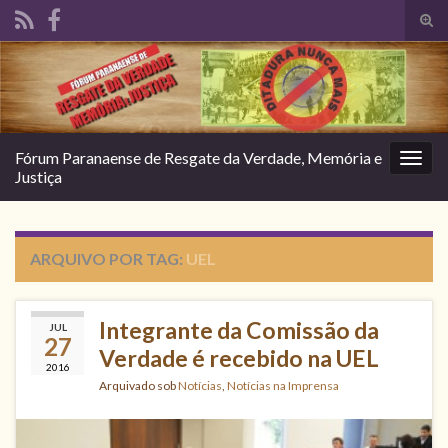
Alte
form
Search for:
de
pesq
Fórum Paranaense de Resgate da Verdade, Memória e
Alter
Justiça
nave
ARQUIVO POR TAG:
UEL
Integrante da Comissão da
JUL
27
Verdade é recebido na UEL
2016
Arquivado sob
Notícias
,
Notícias na Imprensa