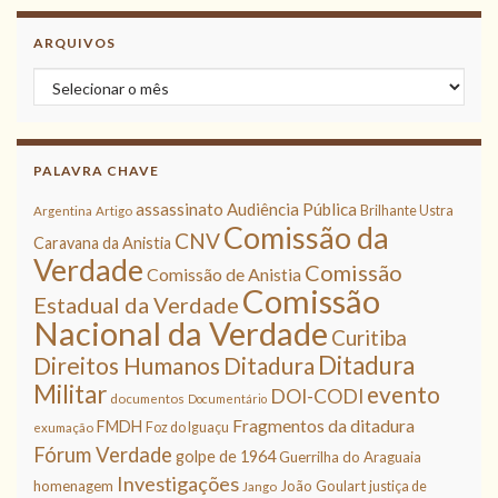
ARQUIVOS
Arquivos
PALAVRA CHAVE
assassinato
Audiência Pública
Brilhante Ustra
Argentina
Artigo
Comissão da
CNV
Caravana da Anistia
Verdade
Comissão
Comissão de Anistia
Comissão
Estadual da Verdade
Nacional da Verdade
Curitiba
Ditadura
Direitos Humanos
Ditadura
Militar
evento
DOI-CODI
documentos
Documentário
Fragmentos da ditadura
FMDH
Foz do Iguaçu
exumação
Fórum Verdade
golpe de 1964
Guerrilha do Araguaia
Investigações
homenagem
João Goulart
justiça de
Jango