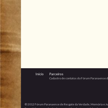
Início
Parceiros
Cadastro de contatos do Fórum Paranaense d
© 2012 Fórum Paranaense de Resgate da Verdade, Memória e Ju