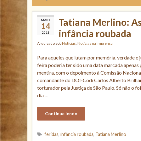
Tatiana Merlino: A
MAIO
14
infância roubada
2013
Arquivado sob
Notícias
,
Notícias na Imprensa
Para aqueles que lutam por memória, verdade e ju
feira poderia ter sido uma data marcada apenas 
mentira, com o depoimento à Comissão Nacional
comandante do DOI-Codi Carlos Alberto Brilhan
torturador pela Justiça de São Paulo. Só não o 
dia …
Continue lendo
feridas
,
infância roubada
,
Tatiana Merlino