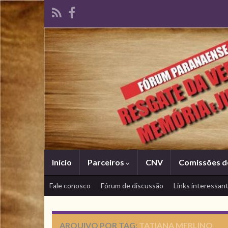
Início
Parceiros
CNV
Comissões d
Fale conosco
Fórum de discussão
Links interessan
ARQUIVO POR TAG:
TATIANA MERLINO