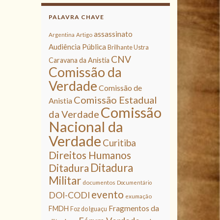
PALAVRA CHAVE
assassinato
Argentina
Artigo
Audiência Pública
Brilhante Ustra
CNV
Caravana da Anistia
Comissão da
Verdade
Comissão de
Comissão Estadual
Anistia
Comissão
da Verdade
Nacional da
Verdade
Curitiba
Direitos Humanos
Ditadura
Ditadura
Militar
documentos
Documentário
evento
DOI-CODI
exumação
Fragmentos da
FMDH
Foz do Iguaçu