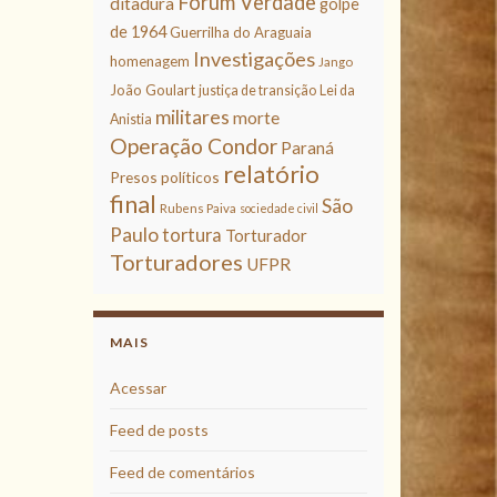
Fórum Verdade
ditadura
golpe
de 1964
Guerrilha do Araguaia
Investigações
homenagem
Jango
João Goulart
justiça de transição
Lei da
militares
morte
Anistia
Operação Condor
Paraná
relatório
Presos políticos
final
São
Rubens Paiva
sociedade civil
Paulo
tortura
Torturador
Torturadores
UFPR
MAIS
Acessar
Feed de posts
Feed de comentários