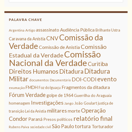
PALAVRA CHAVE
assassinato
Audiência Pública
Brilhante Ustra
Argentina
Artigo
Comissão da
CNV
Caravana da Anistia
Verdade
Comissão
Comissão de Anistia
Comissão
Estadual da Verdade
Nacional da Verdade
Curitiba
Ditadura
Direitos Humanos
Ditadura
Militar
evento
DOI-CODI
documentos
Documentário
Fragmentos da ditadura
FMDH
Foz do Iguaçu
exumação
Fórum Verdade
golpe de 1964
Guerrilha do Araguaia
Investigações
homenagem
João Goulart
justiça de
Jango
Operação
militares
morte
transição
Lei da Anistia
relatório final
Condor
Paraná
Presos políticos
São Paulo
tortura
Torturador
Rubens Paiva
sociedade civil