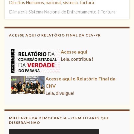
Direitos Humanos
,
nacional
,
sistema
,
tortura
Dilma cria Sistema Nacional de Enfrentamento à Tortura
Acesse aqui o Relatório Final da
CNV
ACESSE AQUI O RELATÓRIO FINAL DA CEV-PR
Leia, divulgue!
Acesse aqui
Leia, contribua !
Acesse aqui o Relatório Final da
CNV
Leia, divulgue!
MILITARES DA DEMOCRACIA – OS MILITARES QUE
DISSERAM NÃO