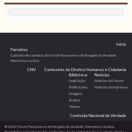
Início
Parceiros
Cadastro de contatos do Fórum Paranaense de Resgate da Verdade,
Memória e Justiça
CNV
Comissões de Direitos Humanos e Cidadania
Biblioteca
Notícias
Legislação
Notícias do Fórum
Publicações
Notícias na Imprensa
Imagens
Áudios
Vídeos
Comissão Nacional da Verdade
© 2012 Fórum Paranaense de Resgate da Verdade, Memória e Justiça.
Permitida a reprodução dos conteúdos deste portal desde que citada a fonte e