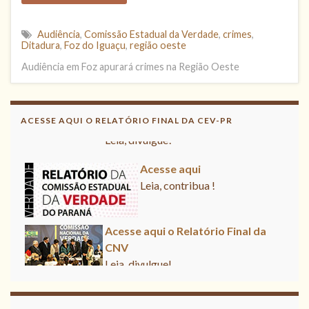
Audiência
,
Comissão Estadual da Verdade
,
crimes
,
Ditadura
,
Foz do Iguaçu
,
região oeste
Audiência em Foz apurará crimes na Região Oeste
Acesse aqui o Relatório Final da
CNV
ACESSE AQUI O RELATÓRIO FINAL DA CEV-PR
Leia, divulgue!
Acesse aqui
Leia, contribua !
Acesse aqui o Relatório Final da
CNV
Leia, divulgue!