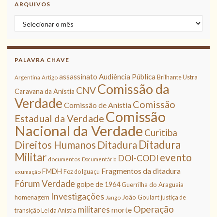
ARQUIVOS
Arquivos
PALAVRA CHAVE
assassinato
Audiência Pública
Brilhante Ustra
Argentina
Artigo
Comissão da
CNV
Caravana da Anistia
Verdade
Comissão
Comissão de Anistia
Comissão
Estadual da Verdade
Nacional da Verdade
Curitiba
Ditadura
Direitos Humanos
Ditadura
Militar
evento
DOI-CODI
documentos
Documentário
Fragmentos da ditadura
FMDH
Foz do Iguaçu
exumação
Fórum Verdade
golpe de 1964
Guerrilha do Araguaia
Investigações
homenagem
João Goulart
justiça de
Jango
Operação
militares
morte
transição
Lei da Anistia