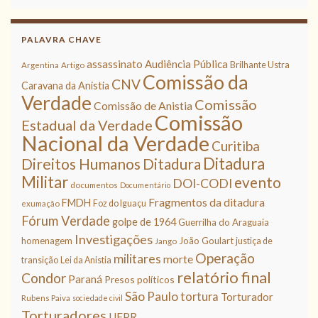
PALAVRA CHAVE
assassinato
Audiência Pública
Brilhante Ustra
Argentina
Artigo
Comissão da
CNV
Caravana da Anistia
Verdade
Comissão
Comissão de Anistia
Comissão
Estadual da Verdade
Nacional da Verdade
Curitiba
Ditadura
Direitos Humanos
Ditadura
Militar
evento
DOI-CODI
documentos
Documentário
Fragmentos da ditadura
FMDH
Foz do Iguaçu
exumação
Fórum Verdade
golpe de 1964
Guerrilha do Araguaia
Investigações
homenagem
João Goulart
justiça de
Jango
Operação
militares
morte
transição
Lei da Anistia
relatório final
Condor
Paraná
Presos políticos
São Paulo
tortura
Torturador
Rubens Paiva
sociedade civil
Torturadores
UFPR