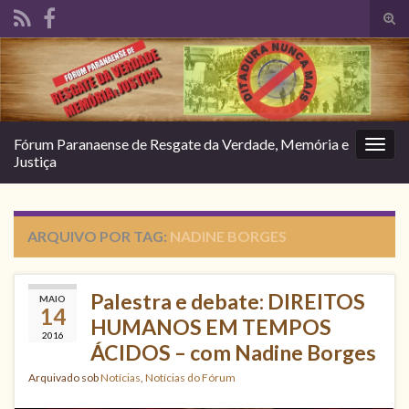
Alte
form
Search for:
de
pesq
Fórum Paranaense de Resgate da Verdade, Memória e
Alter
Justiça
nave
ARQUIVO POR TAG:
NADINE BORGES
Palestra e debate: DIREITOS
MAIO
14
HUMANOS EM TEMPOS
2016
ÁCIDOS – com Nadine Borges
Arquivado sob
Notícias
,
Notícias do Fórum