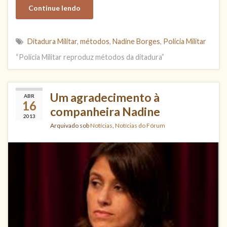
Continue lendo
Ditadura Militar
,
métodos
,
Nadine Borges
,
Polícia Militar
“Polícia Militar reproduz métodos da ditadura”
Um agradecimento à
ABR
16
companheira Nadine
2013
Arquivado sob
Notícias
,
Notícias do Fórum