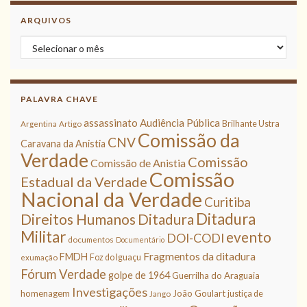
ARQUIVOS
Arquivos
PALAVRA CHAVE
assassinato
Audiência Pública
Brilhante Ustra
Argentina
Artigo
Comissão da
CNV
Caravana da Anistia
Verdade
Comissão
Comissão de Anistia
Comissão
Estadual da Verdade
Nacional da Verdade
Curitiba
Ditadura
Direitos Humanos
Ditadura
Militar
evento
DOI-CODI
documentos
Documentário
Fragmentos da ditadura
FMDH
Foz do Iguaçu
exumação
Fórum Verdade
golpe de 1964
Guerrilha do Araguaia
Investigações
homenagem
João Goulart
justiça de
Jango