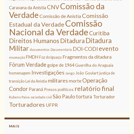
Comissão da
CNV
Caravana da Anistia
Verdade
Comissão
Comissão de Anistia
Comissão
Estadual da Verdade
Nacional da Verdade
Curitiba
Ditadura
Direitos Humanos
Ditadura
Militar
evento
DOI-CODI
documentos
Documentário
Fragmentos da ditadura
FMDH
Foz do Iguaçu
exumação
Fórum Verdade
golpe de 1964
Guerrilha do Araguaia
Investigações
homenagem
João Goulart
justiça de
Jango
Operação
militares
morte
transição
Lei da Anistia
relatório final
Condor
Paraná
Presos políticos
São Paulo
tortura
Torturador
Rubens Paiva
sociedade civil
Torturadores
UFPR
MAIS