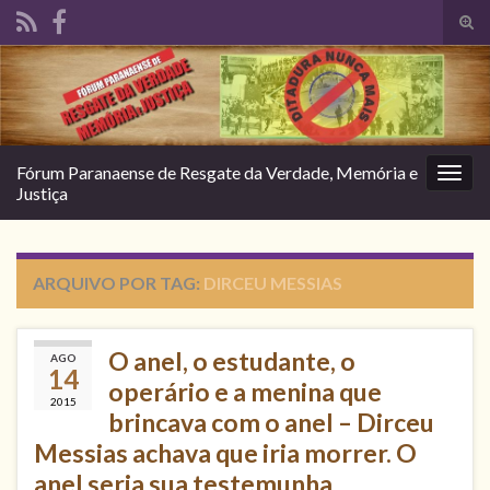
Alte
form
Search for:
de
pesq
Fórum Paranaense de Resgate da Verdade, Memória e
Alter
Justiça
nave
ARQUIVO POR TAG:
DIRCEU MESSIAS
O anel, o estudante, o
AGO
14
operário e a menina que
2015
brincava com o anel – Dirceu
Messias achava que iria morrer. O
anel seria sua testemunha