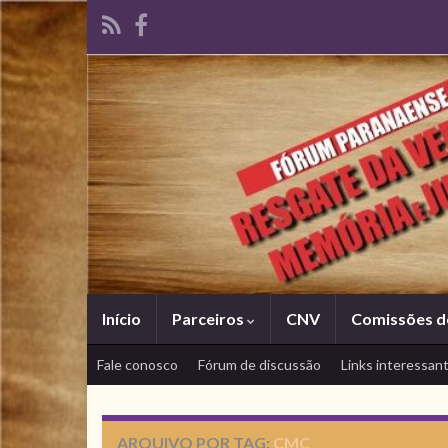
Início
Parceiros
CNV
Comissões d
Fale conosco
Fórum de discussão
Links interessan
ARQUIVO POR TAG:
CMC