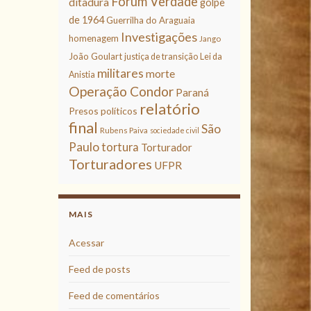
Fórum Verdade
ditadura
golpe
de 1964
Guerrilha do Araguaia
Investigações
homenagem
Jango
João Goulart
justiça de transição
Lei da
militares
morte
Anistia
Operação Condor
Paraná
relatório
Presos políticos
final
São
Rubens Paiva
sociedade civil
Paulo
tortura
Torturador
Torturadores
UFPR
MAIS
Acessar
Feed de posts
Feed de comentários