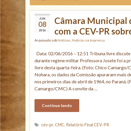
Câmara Municipal d
JUN
08
com a CEV-PR sobre
2016
Arquivado sob
Notícias
,
Notícias na Imprensa
Data: 02/06/2016 – 12:51 Tribuna livre discute
durante regime militar Professora Josete foi a 
livre desta quarta-feira. (Foto: Chico Camarg
Nohara, os dados da Comissão apuraram mais de
nos primeiros dias de abril de 1964, no Paraná. (
Camargo/CMC) A convite da …
Continue lendo
cev-pr
,
CMC
,
Relatório Final CEV-PR