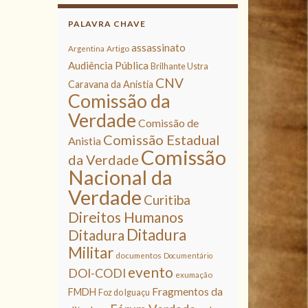
PALAVRA CHAVE
assassinato
Argentina
Artigo
Audiência Pública
Brilhante Ustra
CNV
Caravana da Anistia
Comissão da
Verdade
Comissão de
Comissão Estadual
Anistia
Comissão
da Verdade
Nacional da
Verdade
Curitiba
Direitos Humanos
Ditadura
Ditadura
Militar
documentos
Documentário
evento
DOI-CODI
exumação
Fragmentos da
FMDH
Foz do Iguaçu