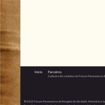
Início
Parceiros
Cadastro de contatos do Fórum Paranaense d
© 2012 Fórum Paranaense de Resgate da Verdade, Memória e Ju