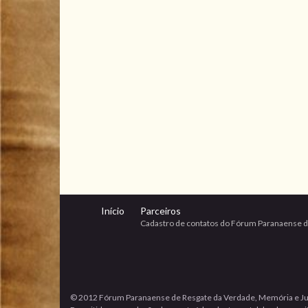
Início
Parceiros
Cadastro de contatos do Fórum Paranaense d
© 2012 Fórum Paranaense de Resgate da Verdade, Memória e Ju