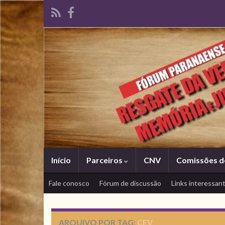
Início
Parceiros
CNV
Comissões d
Fale conosco
Fórum de discussão
Links interessan
ARQUIVO POR TAG:
CEV