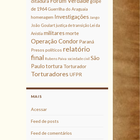
Fórum Verdade
ditadura
golpe
de 1964
Guerrilha do Araguaia
Investigações
homenagem
Jango
João Goulart
justiça de transição
Lei da
militares
morte
Anistia
Operação Condor
Paraná
relatório
Presos políticos
final
São
Rubens Paiva
sociedade civil
Paulo
tortura
Torturador
Torturadores
UFPR
MAIS
Acessar
Feed de posts
Feed de comentários