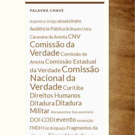
PALAVRA CHAVE
assassinato
Argentina
Artigo
Audiência Pública
Brilhante Ustra
CNV
Caravana da Anistia
Comissão da
Verdade
Comissão de
Comissão Estadual
Anistia
Comissão
da Verdade
Nacional da
Verdade
Curitiba
Direitos Humanos
Ditadura
Ditadura
Militar
documentos
Documentário
evento
DOI-CODI
exumação
Fragmentos da
FMDH
Foz do Iguaçu