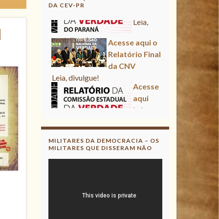
DA CEV-PR
Leia,
contribua !
Acesse aqui o
l
Relatório Final
da CNV
Leia, divulgue!
Acesse
aqui
Leia,
contribua !
MILITARES DA DEMOCRACIA – OS
MILITARES QUE DISSERAM NÃO