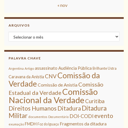
« nov
ARQUIVOS
Arquivos
PALAVRA CHAVE
assassinato
Audiência Pública
Brilhante Ustra
Argentina
Artigo
Comissão da
CNV
Caravana da Anistia
Verdade
Comissão
Comissão de Anistia
Comissão
Estadual da Verdade
Nacional da Verdade
Curitiba
Ditadura
Direitos Humanos
Ditadura
Militar
evento
DOI-CODI
documentos
Documentário
Fragmentos da ditadura
FMDH
Foz do Iguaçu
exumação