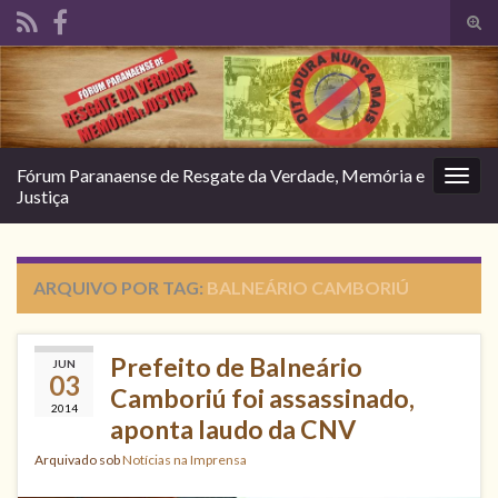
Alte
form
Search for:
de
pesq
Fórum Paranaense de Resgate da Verdade, Memória e
Alter
Justiça
nave
ARQUIVO POR TAG:
BALNEÁRIO CAMBORIÚ
Prefeito de Balneário
JUN
03
Camboriú foi assassinado,
2014
aponta laudo da CNV
Arquivado sob
Notícias na Imprensa