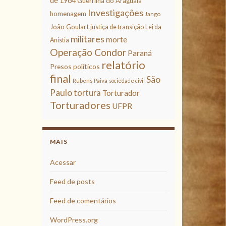
de 1964
Guerrilha do Araguaia
Investigações
homenagem
Jango
João Goulart
justiça de transição
Lei da
militares
morte
Anistia
Operação Condor
Paraná
relatório
Presos políticos
final
São
Rubens Paiva
sociedade civil
Paulo
tortura
Torturador
Torturadores
UFPR
MAIS
Acessar
Feed de posts
Feed de comentários
WordPress.org