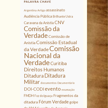
PALAVRA CHAVE
assassinato
Argentina
Artigo
Audiência Pública
Brilhante Ustra
CNV
Caravana da Anistia
Comissão da
Verdade
Comissão de
Comissão Estadual
Anistia
Comissão
da Verdade
Nacional da
Verdade
Curitiba
Direitos Humanos
Ditadura
Ditadura
Militar
documentos
Documentário
evento
DOI-CODI
exumação
Fragmentos da
FMDH
Foz do Iguaçu
Fórum Verdade
ditadura
golpe