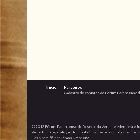
Início
Parceiros
Cadastro de contatos do Fórum Paranaense d
© 2012 Fórum Paranaense de Resgate da Verdade, Memória e Ju
Permitida a reprodução dos conteúdos deste portal desde que cita
Feito com
por
Temas Graphene
.