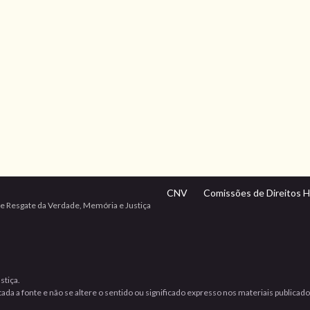
CNV
Comissões de Direitos 
e Resgate da Verdade, Memória e Justiça
stiça.
da a fonte e não se altere o sentido ou significado expresso nos materiais publicad