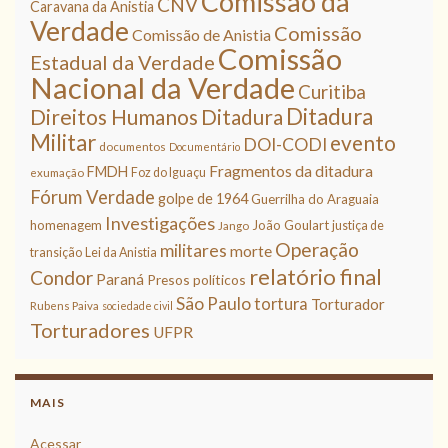
Comissão da
CNV
Caravana da Anistia
Verdade
Comissão
Comissão de Anistia
Comissão
Estadual da Verdade
Nacional da Verdade
Curitiba
Ditadura
Direitos Humanos
Ditadura
Militar
evento
DOI-CODI
documentos
Documentário
Fragmentos da ditadura
FMDH
Foz do Iguaçu
exumação
Fórum Verdade
golpe de 1964
Guerrilha do Araguaia
Investigações
homenagem
João Goulart
justiça de
Jango
Operação
militares
morte
transição
Lei da Anistia
relatório final
Condor
Paraná
Presos políticos
São Paulo
tortura
Torturador
Rubens Paiva
sociedade civil
Torturadores
UFPR
MAIS
Acessar