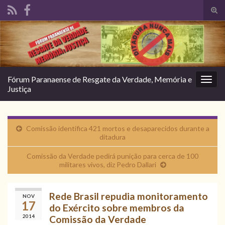
Alte
form
Search for:
de
pesq
Fórum Paranaense de Resgate da Verdade, Memória e
Alter
Justiça
nave
Comissão identifica 421 mortos e desaparecidos durante a
ditadura
Comissão da Verdade pedirá punição para cerca de 100
militares vivos, diz Pedro Dallari
Rede Brasil repudia monitoramento
NOV
17
do Exército sobre membros da
2014
Comissão da Verdade