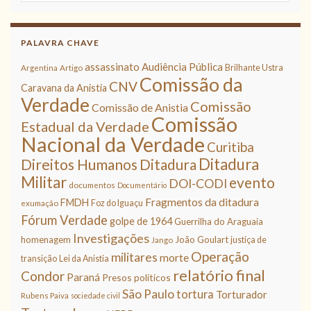
PALAVRA CHAVE
assassinato
Audiência Pública
Brilhante Ustra
Argentina
Artigo
Comissão da
CNV
Caravana da Anistia
Verdade
Comissão
Comissão de Anistia
Comissão
Estadual da Verdade
Nacional da Verdade
Curitiba
Ditadura
Direitos Humanos
Ditadura
Militar
evento
DOI-CODI
documentos
Documentário
Fragmentos da ditadura
FMDH
Foz do Iguaçu
exumação
Fórum Verdade
golpe de 1964
Guerrilha do Araguaia
Investigações
homenagem
João Goulart
justiça de
Jango
Operação
militares
morte
transição
Lei da Anistia
relatório final
Condor
Paraná
Presos políticos
São Paulo
tortura
Torturador
Rubens Paiva
sociedade civil