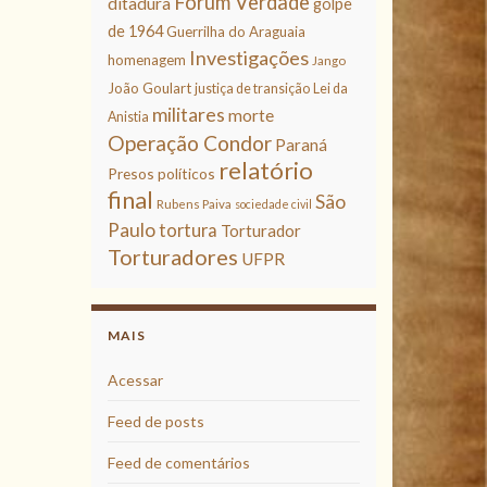
Fórum Verdade
ditadura
golpe
de 1964
Guerrilha do Araguaia
Investigações
homenagem
Jango
João Goulart
justiça de transição
Lei da
militares
morte
Anistia
Operação Condor
Paraná
relatório
Presos políticos
final
São
Rubens Paiva
sociedade civil
Paulo
tortura
Torturador
Torturadores
UFPR
MAIS
Acessar
Feed de posts
Feed de comentários