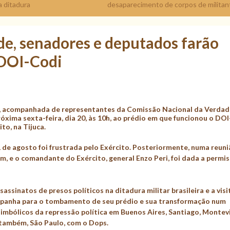
a ditadura
desaparecimento de corpos de militan
e, senadores e deputados farão
 DOI-Codi
, acompanhada de representantes da Comissão Nacional da Verdad
óxima sexta-feira, dia 20, às 10h, ao prédio em que funcionou o DOI
to, na Tijuca.
21 de agosto foi frustrada pelo Exército. Posteriormente, numa reun
, e o comandante do Exército, general Enzo Peri, foi dada a permi
assinatos de presos políticos na ditadura militar brasileira e a visi
mpanha para o tombamento de seu prédio e sua transformação num
 simbólicos da repressão política em Buenos Aires, Santiago, Montev
 também, São Paulo, com o Dops.