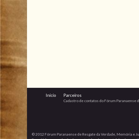
Início
Parceiros
Cadastro de contatos do Fórum Paranaense d
© 2012 Fórum Paranaense de Resgate da Verdade, Memória e Ju