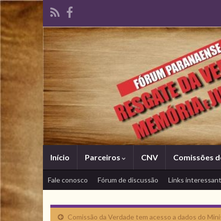
Início
Parceiros
CNV
Comissões d
Fale conosco
Fórum de discussão
Links interessan
Comissão da Verdade tem acesso a dados do Mini