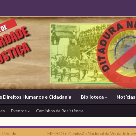
e Direitos Humanos e Cidadania
Biblioteca
Notícia
tes
Eventos
Caminhos da Resistência
stério do
MPF/GO e Comissão Nacional da Verdade inve