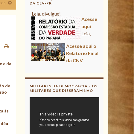
tes
DA CEV-PR
Acesse aqui
Leia, contribua !
Acesse aqui o Relatório Final
da CNV
Leia, divulgue!
e e da
-
Acesse aqui
Leia, contribua !
ião de
MILITARES DA DEMOCRACIA – OS
MILITARES QUE DISSERAM NÃO
ssão
ta às
idéu