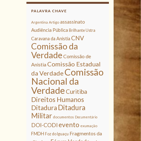
PALAVRA CHAVE
assassinato
Argentina
Artigo
Audiência Pública
Brilhante Ustra
CNV
Caravana da Anistia
Comissão da
Verdade
Comissão de
Comissão Estadual
Anistia
Comissão
da Verdade
Nacional da
Verdade
Curitiba
Direitos Humanos
Ditadura
Ditadura
Militar
documentos
Documentário
evento
DOI-CODI
exumação
Fragmentos da
FMDH
Foz do Iguaçu