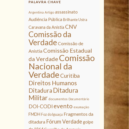
PALAVRA CHAVE
assassinato
Argentina
Artigo
Audiência Pública
Brilhante Ustra
CNV
Caravana da Anistia
Comissão da
Verdade
Comissão de
Comissão Estadual
Anistia
Comissão
da Verdade
Nacional da
Verdade
Curitiba
Direitos Humanos
Ditadura
Ditadura
Militar
documentos
Documentário
evento
DOI-CODI
exumação
Fragmentos da
FMDH
Foz do Iguaçu
Fórum Verdade
ditadura
golpe