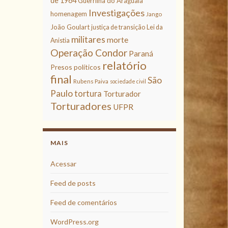
de 1964
Guerrilha do Araguaia
Investigações
homenagem
Jango
João Goulart
justiça de transição
Lei da
militares
morte
Anistia
Operação Condor
Paraná
relatório
Presos políticos
final
São
Rubens Paiva
sociedade civil
Paulo
tortura
Torturador
Torturadores
UFPR
MAIS
Acessar
Feed de posts
Feed de comentários
WordPress.org