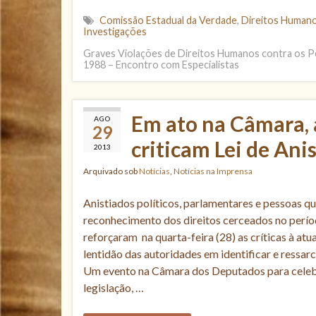
Comissão Estadual da Verdade
,
Direitos Human
Investigações
Graves Violações de Direitos Humanos contra os P
1988 – Encontro com Especialistas
Em ato na Câmara, 
AGO
29
criticam Lei de Anis
2013
Arquivado sob
Notícias
,
Notícias na Imprensa
Anistiados políticos, parlamentares e pessoas q
reconhecimento dos direitos cerceados no períod
reforçaram na quarta-feira (28) as críticas à atual
lentidão das autoridades em identificar e ressarc
Um evento na Câmara dos Deputados para celeb
legislação, …