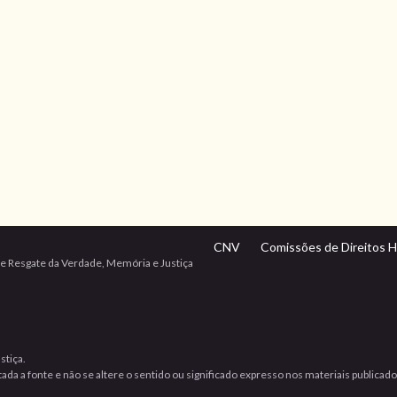
CNV
Comissões de Direitos 
e Resgate da Verdade, Memória e Justiça
stiça.
da a fonte e não se altere o sentido ou significado expresso nos materiais publicad