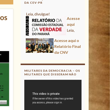
DA CEV-PR
Acesse aqui
vos
Leia, contribua !
Acesse aqui o Relatório Final
da CNV
Leia, divulgue!
Acesse aqui
Leia, contribua !
MILITARES DA DEMOCRACIA – OS
MILITARES QUE DISSERAM NÃO