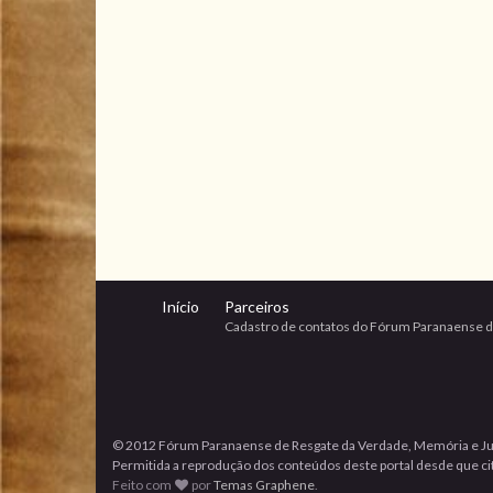
Início
Parceiros
Cadastro de contatos do Fórum Paranaense d
© 2012 Fórum Paranaense de Resgate da Verdade, Memória e Ju
Permitida a reprodução dos conteúdos deste portal desde que cita
Feito com
por
Temas Graphene
.