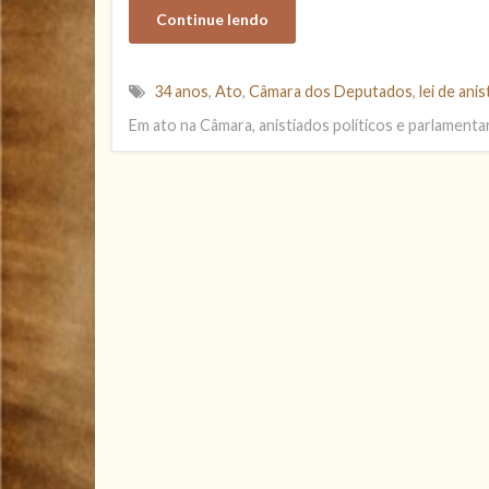
Continue lendo
34 anos
,
Ato
,
Câmara dos Deputados
,
lei de anis
Em ato na Câmara, anistiados políticos e parlamentar