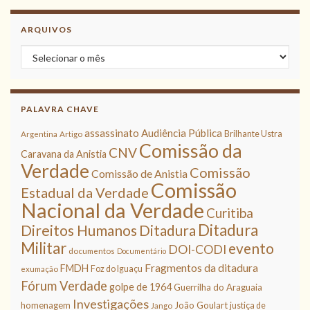
ARQUIVOS
Arquivos
PALAVRA CHAVE
assassinato
Audiência Pública
Brilhante Ustra
Argentina
Artigo
Comissão da
CNV
Caravana da Anistia
Verdade
Comissão
Comissão de Anistia
Comissão
Estadual da Verdade
Nacional da Verdade
Curitiba
Ditadura
Direitos Humanos
Ditadura
Militar
evento
DOI-CODI
documentos
Documentário
Fragmentos da ditadura
FMDH
Foz do Iguaçu
exumação
Fórum Verdade
golpe de 1964
Guerrilha do Araguaia
Investigações
homenagem
João Goulart
justiça de
Jango