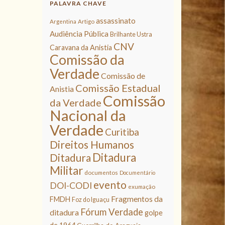
PALAVRA CHAVE
assassinato
Argentina
Artigo
Audiência Pública
Brilhante Ustra
CNV
Caravana da Anistia
Comissão da
Verdade
Comissão de
Comissão Estadual
Anistia
Comissão
da Verdade
Nacional da
Verdade
Curitiba
Direitos Humanos
Ditadura
Ditadura
Militar
documentos
Documentário
evento
DOI-CODI
exumação
Fragmentos da
FMDH
Foz do Iguaçu
Fórum Verdade
ditadura
golpe