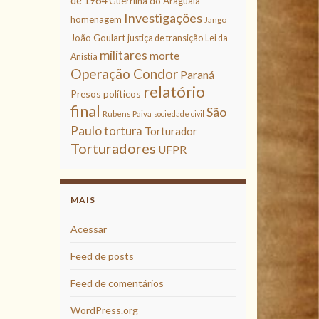
de 1964
Guerrilha do Araguaia
Investigações
homenagem
Jango
João Goulart
justiça de transição
Lei da
militares
morte
Anistia
Operação Condor
Paraná
relatório
Presos políticos
final
São
Rubens Paiva
sociedade civil
Paulo
tortura
Torturador
Torturadores
UFPR
MAIS
Acessar
Feed de posts
Feed de comentários
WordPress.org