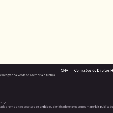
CNV
Comissões de Direitos 
e Resgate da Verdade, Memória e Justiça
stiça.
da a fonte e não se altere o sentido ou significado expresso nos materiais publicad