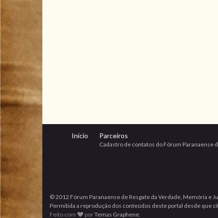
Início
Parceiros
Cadastro de contatos do Fórum Paranaense d
© 2012 Fórum Paranaense de Resgate da Verdade, Memória e Ju
Permitida a reprodução dos conteúdos deste portal desde que cita
Feito com
por
Temas Graphene
.