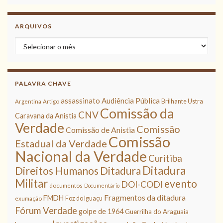
ARQUIVOS
Arquivos
PALAVRA CHAVE
assassinato
Audiência Pública
Brilhante Ustra
Argentina
Artigo
Comissão da
CNV
Caravana da Anistia
Verdade
Comissão
Comissão de Anistia
Comissão
Estadual da Verdade
Nacional da Verdade
Curitiba
Ditadura
Direitos Humanos
Ditadura
Militar
evento
DOI-CODI
documentos
Documentário
Fragmentos da ditadura
FMDH
Foz do Iguaçu
exumação
Fórum Verdade
golpe de 1964
Guerrilha do Araguaia