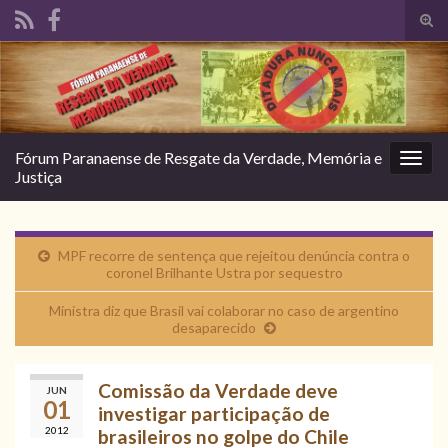
Alte
form
Search for:
de
pesq
Fórum Paranaense de Resgate da Verdade, Memória e
Alter
Justiça
nave
MPF recorre de sentença que rejeitou denúncia contra o
coronel Brilhante Ustra por sequestro
Ministra diz que Brasil vai colaborar no caso de argentino
desaparecido
Comissão da Verdade deve
JUN
01
investigar participação de
2012
brasileiros no golpe do Chile