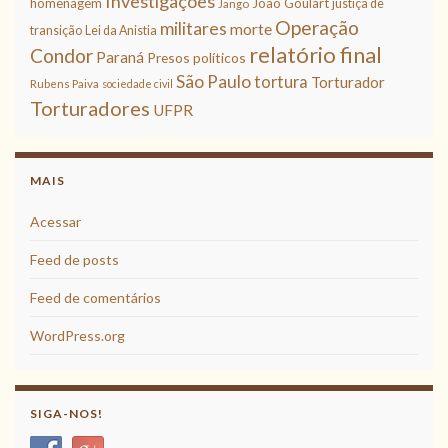
Investigações
homenagem
João Goulart
justiça de
Jango
Operação
militares
morte
transição
Lei da Anistia
relatório final
Condor
Paraná
Presos políticos
São Paulo
tortura
Torturador
Rubens Paiva
sociedade civil
Torturadores
UFPR
MAIS
Acessar
Feed de posts
Feed de comentários
WordPress.org
SIGA-NOS!