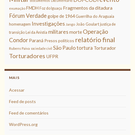
documentos
Documentário
Fragmentos da ditadura
FMDH
Foz do Iguaçu
exumação
Fórum Verdade
golpe de 1964
Guerrilha do Araguaia
Investigações
homenagem
João Goulart
justiça de
Jango
Operação
militares
morte
transição
Lei da Anistia
relatório final
Condor
Paraná
Presos políticos
São Paulo
tortura
Torturador
Rubens Paiva
sociedade civil
Torturadores
UFPR
MAIS
Acessar
Feed de posts
Feed de comentários
WordPress.org