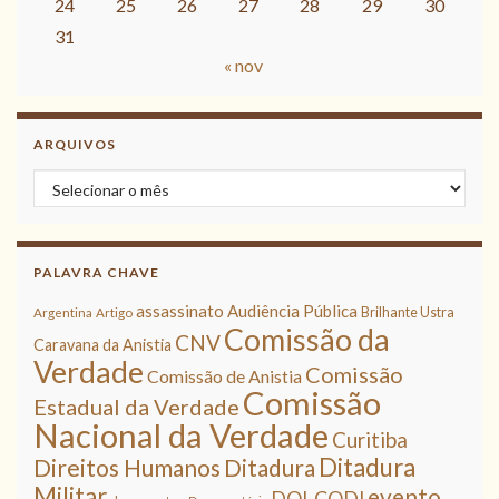
24
25
26
27
28
29
30
31
« nov
ARQUIVOS
Arquivos
PALAVRA CHAVE
assassinato
Audiência Pública
Brilhante Ustra
Argentina
Artigo
Comissão da
CNV
Caravana da Anistia
Verdade
Comissão
Comissão de Anistia
Comissão
Estadual da Verdade
Nacional da Verdade
Curitiba
Ditadura
Direitos Humanos
Ditadura
Militar
evento
DOI-CODI