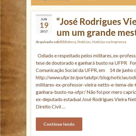
“José Rodrigues Vie
JUN
19
um um grande mestr
2017
Arquivado sob
Biblioteca
,
Notícias
,
Notícias na Imprensa
Odiado e respeitado pelos militares, ex-profess
tese de doutorado e ganhará busto na UFPR Fon
Comunicação Social da UFPR, em 14 de junho 
http://www.ufpr.br/portalufpr/blog/noticias/od
militares-ex-professor-vieira-netto-e-tema-de
ganhara-busto-na-ufpr/ Não foi por mero caprich
ex-deputado estadual José Rodrigues Vieira Net
Direito Civil …
Continue lendo