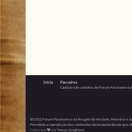
Início
Parceiros
Cadastro de contatos do Fórum Paranaense d
© 2012 Fórum Paranaense de Resgate da Verdade, Memória e Ju
Permitida a reprodução dos conteúdos deste portal desde que cita
Feito com
por
Temas Graphene
.