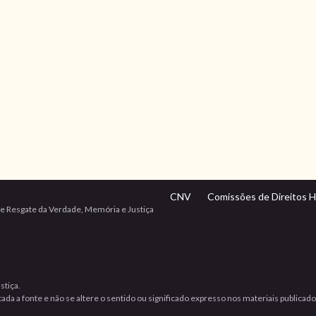
CNV
Comissões de Direitos 
e Resgate da Verdade, Memória e Justiça
stiça.
da a fonte e não se altere o sentido ou significado expresso nos materiais publicad