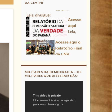
DA CEV-PR
Acesse aqui
Leia, contribua !
Acesse aqui o Relatório Final
da CNV
Leia, divulgue!
Acesse aqui
Leia, contribua !
MILITARES DA DEMOCRACIA – OS
MILITARES QUE DISSERAM NÃO