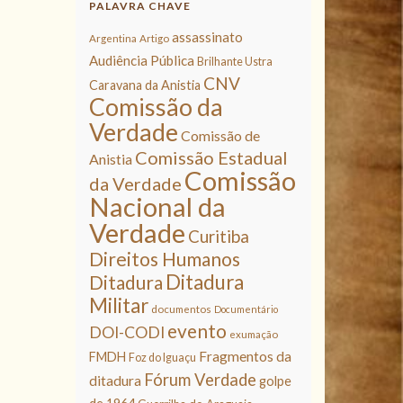
PALAVRA CHAVE
assassinato
Argentina
Artigo
Audiência Pública
Brilhante Ustra
CNV
Caravana da Anistia
Comissão da
Verdade
Comissão de
Comissão Estadual
Anistia
Comissão
da Verdade
Nacional da
Verdade
Curitiba
Direitos Humanos
Ditadura
Ditadura
Militar
documentos
Documentário
evento
DOI-CODI
exumação
Fragmentos da
FMDH
Foz do Iguaçu
Fórum Verdade
ditadura
golpe