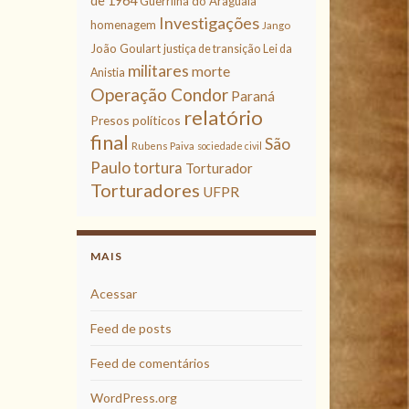
de 1964
Guerrilha do Araguaia
Investigações
homenagem
Jango
João Goulart
justiça de transição
Lei da
militares
morte
Anistia
Operação Condor
Paraná
relatório
Presos políticos
final
São
Rubens Paiva
sociedade civil
Paulo
tortura
Torturador
Torturadores
UFPR
MAIS
Acessar
Feed de posts
Feed de comentários
WordPress.org