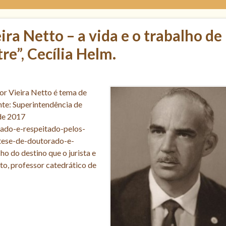
ira Netto – a vida e o trabalho de
e”, Cecília Helm.
or Vieira Netto é tema de
te: Superintendência de
de 2017
iado-e-respeitado-pelos-
-tese-de-doutorado-e-
o do destino que o jurista e
to, professor catedrático de