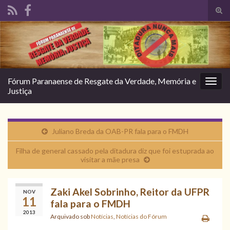
Alte
form
Search for:
de
pesq
Fórum Paranaense de Resgate da Verdade, Memória e
Alter
Justiça
nave
Juliano Breda da OAB-PR fala para o FMDH
Filha de general cassado pela ditadura diz que foi estuprada ao
visitar a mãe presa
Zaki Akel Sobrinho, Reitor da UFPR
NOV
11
fala para o FMDH
2013
Arquivado sob
Notícias
,
Notícias do Fórum