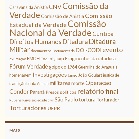
Comissão da
CNV
Caravana da Anistia
Verdade
Comissão
Comissão de Anistia
Comissão
Estadual da Verdade
Nacional da Verdade
Curitiba
Ditadura
Direitos Humanos
Ditadura
Militar
evento
DOI-CODI
documentos
Documentário
Fragmentos da ditadura
FMDH
Foz do Iguaçu
exumação
Fórum Verdade
golpe de 1964
Guerrilha do Araguaia
Investigações
homenagem
João Goulart
justiça de
Jango
Operação
militares
morte
transição
Lei da Anistia
relatório final
Condor
Paraná
Presos políticos
São Paulo
tortura
Torturador
Rubens Paiva
sociedade civil
Torturadores
UFPR
MAIS