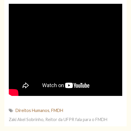
Direitos Humanos
,
FMDH
Zaki Akel Sobrinho, Reitor da UFPR fala para o FMDH
Acesse aqui o Relatório Final da