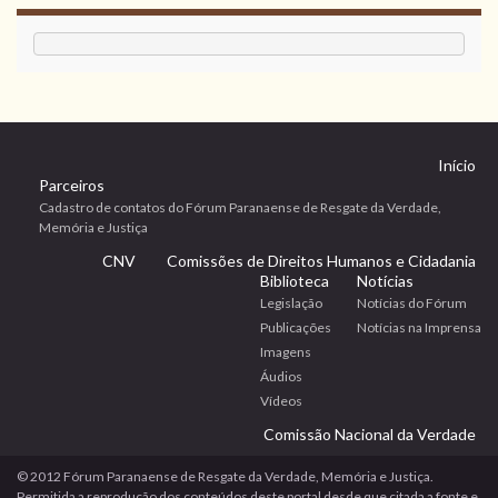
Início
Parceiros
Cadastro de contatos do Fórum Paranaense de Resgate da Verdade,
Memória e Justiça
CNV
Comissões de Direitos Humanos e Cidadania
Biblioteca
Notícias
Legislação
Notícias do Fórum
Publicações
Notícias na Imprensa
Imagens
Áudios
Vídeos
Comissão Nacional da Verdade
© 2012 Fórum Paranaense de Resgate da Verdade, Memória e Justiça.
Permitida a reprodução dos conteúdos deste portal desde que citada a fonte e