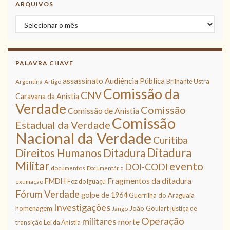
ARQUIVOS
Arquivos
PALAVRA CHAVE
assassinato
Audiência Pública
Brilhante Ustra
Argentina
Artigo
Comissão da
CNV
Caravana da Anistia
Verdade
Comissão
Comissão de Anistia
Comissão
Estadual da Verdade
Nacional da Verdade
Curitiba
Ditadura
Direitos Humanos
Ditadura
Militar
evento
DOI-CODI
documentos
Documentário
Fragmentos da ditadura
FMDH
Foz do Iguaçu
exumação
Fórum Verdade
golpe de 1964
Guerrilha do Araguaia
Investigações
homenagem
João Goulart
justiça de
Jango
Operação
militares
morte
transição
Lei da Anistia