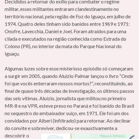
Decididos a retornar do exílio para combater o regime
militar, esses militantes entraram clandestinamente no
território nacional, pela região de Foz do Iguaçu, em julho de
1974. Quatro deles tinham sido banidos entre 1969 e 1971:
Onofre, Lavecchia, Daniel e Joel. Foram atraídos para uma
cilada e executados na região conhecida como Estrada do
Colono (PR), no interior da mata do Parque Nacional do
Iguaçu.
Algumas luzes sobre esse misterioso episódio só começaram
a surgir em 2005, quando Aluízio Palmar lançou o livro “Onde
foi que vocês enterraram nossos mortos?”, reconstituindo, ao
final de quase três décadas de investigação, os últimos passos
das seis vítimas. Aluízio, jornalista que militou no primeiro
MR-8 e na VPR, esteve preso no Paraná e foi banido do Brasil
no sequestro do embaixador suíço, em 1971. Ele foi um dos
convidados por Alberi (infiltrado) para retornar. Ao declinar
do convite e sobreviver, dedicou-se
exaustivamente a
descobrir o