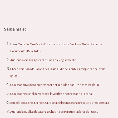
Saiba mais:
Livro:
Onde Foi Que Vocês Enterraram Nossos Mortos – Aluízio Palmar –
Documentos Revelados
Audiência em Foz apurará crimes na Região Oeste
CNV e Comissão do Paraná realizam audiência pública conjunta em Foz do
Iguaçu
Comissão ouve depoimentos sobre crimes da ditadura no Oeste do PR
Comissão Nacional da Verdade investiga a repressão no Paraná
Estrada do Colono: Em nota, CNV se manifesta contra proposta de reabertura
Audiência pública debaterá a Chacina do Parque Nacional do Iguaçu