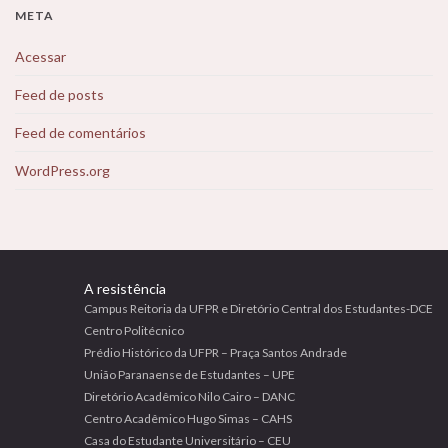
META
Acessar
Feed de posts
Feed de comentários
WordPress.org
A resistência
Campus Reitoria da UFPR e Diretório Central dos Estudantes-DCE
Centro Politécnico
Prédio Histórico da UFPR – Praça Santos Andrade
União Paranaense de Estudantes – UPE
Diretório Acadêmico Nilo Cairo – DANC
Centro Acadêmico Hugo Simas – CAHS
Casa do Estudante Universitário – CEU