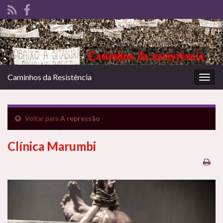
Caminhos da Resistência
Alter
nave
Voltar para
A repressão
Clínica Marumbi