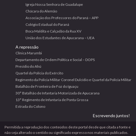
Igreja Nossa Senhora de Guadalupe
Chácara do Alemão
Associação dos Professores do Paraná – APP
Colégio Estadual do Paraná
Boca Maldita e Calçadão da Rua XV
União dos Estudantes de Apucarana – UEA
A repressão
Clínica Marumbi
Departamento de Ordem Política e Social – DOPS
Presídio do Ahú
Quartel da Polícia do Exército
Regimento da Polícia Militar Coronel Dulcídio e Quartel da Polícia Militar
Batalhão de Fronteira de Foz do Iguaçu
30° Batalhão de Infantaria Motorizada de Apucarana
13° Regimento de Infantaria de Ponta Grossa
Estrada do Colono
Escrevendo juntos!
Permitida a reprodução dos conteúdos deste portal desde que citada a fonte e
não seja alterado o sentido ou significado expresso nos materiais publicados.