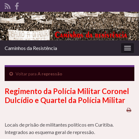
Caminhos da Resistência
Alter
nave
Voltar para
A repressão
Regimento da Polícia Militar Coronel
Dulcídio e Quartel da Polícia Militar
Locais de prisão de militantes políticos em Curitiba.
Integrados ao esquema geral de repressão.