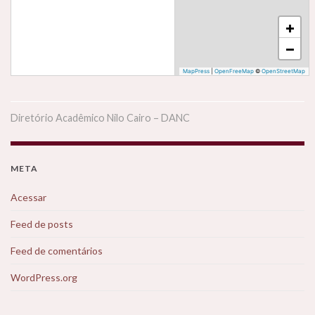
+
−
MapPress
|
OpenFreeMap
©
OpenStreetMap
Diretório Acadêmico Nilo Cairo – DANC
META
Acessar
Feed de posts
Feed de comentários
WordPress.org