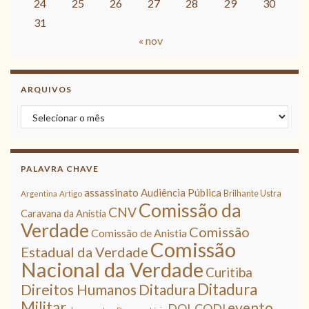
24
25
26
27
28
29
30
31
« nov
ARQUIVOS
Arquivos
PALAVRA CHAVE
assassinato
Audiência Pública
Brilhante Ustra
Argentina
Artigo
Comissão da
CNV
Caravana da Anistia
Verdade
Comissão
Comissão de Anistia
Comissão
Estadual da Verdade
Nacional da Verdade
Curitiba
Ditadura
Direitos Humanos
Ditadura
Militar
evento
DOI-CODI