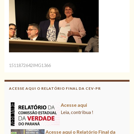
1511872642IMG1366
Acesse aqui o Relatório Final da
CNV
ACESSE AQUI O RELATÓRIO FINAL DA CEV-PR
Leia, divulgue!
Acesse aqui
Leia, contribua !
Acesse aqui o Relatório Final da