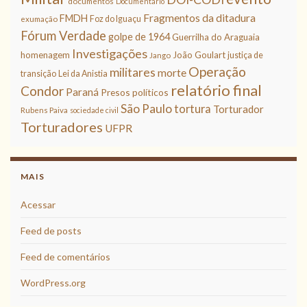
documentos
Documentário
Fragmentos da ditadura
FMDH
Foz do Iguaçu
exumação
Fórum Verdade
golpe de 1964
Guerrilha do Araguaia
Investigações
homenagem
João Goulart
justiça de
Jango
Operação
militares
morte
transição
Lei da Anistia
relatório final
Condor
Paraná
Presos políticos
São Paulo
tortura
Torturador
Rubens Paiva
sociedade civil
Torturadores
UFPR
MAIS
Acessar
Feed de posts
Feed de comentários
WordPress.org