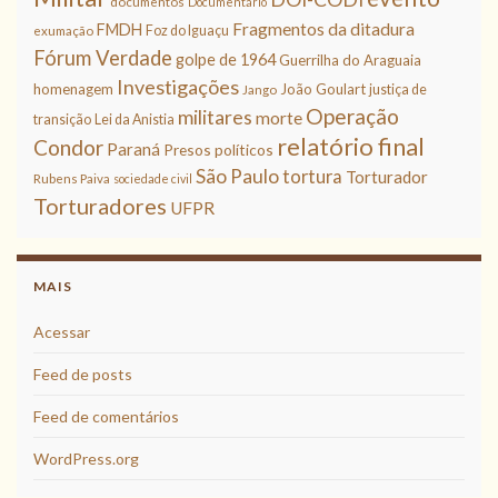
documentos
Documentário
Fragmentos da ditadura
FMDH
Foz do Iguaçu
exumação
Fórum Verdade
golpe de 1964
Guerrilha do Araguaia
Investigações
homenagem
João Goulart
justiça de
Jango
Operação
militares
morte
transição
Lei da Anistia
relatório final
Condor
Paraná
Presos políticos
São Paulo
tortura
Torturador
Rubens Paiva
sociedade civil
Torturadores
UFPR
MAIS
Acessar
Feed de posts
Feed de comentários
WordPress.org