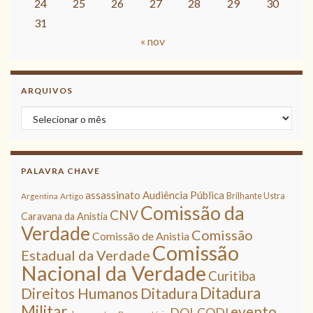
24
25
26
27
28
29
30
31
« nov
ARQUIVOS
Arquivos
PALAVRA CHAVE
assassinato
Audiência Pública
Brilhante Ustra
Argentina
Artigo
Comissão da
CNV
Caravana da Anistia
Verdade
Comissão
Comissão de Anistia
Comissão
Estadual da Verdade
Nacional da Verdade
Curitiba
Ditadura
Direitos Humanos
Ditadura
Militar
evento
DOI-CODI