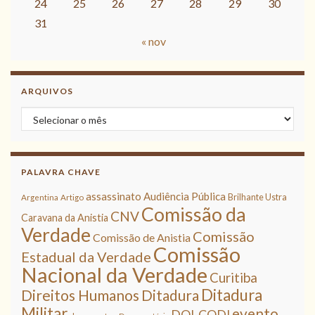
24
25
26
27
28
29
30
31
« nov
ARQUIVOS
Arquivos
PALAVRA CHAVE
assassinato
Audiência Pública
Brilhante Ustra
Argentina
Artigo
Comissão da
CNV
Caravana da Anistia
Verdade
Comissão
Comissão de Anistia
Comissão
Estadual da Verdade
Nacional da Verdade
Curitiba
Ditadura
Direitos Humanos
Ditadura
Militar
evento
DOI-CODI