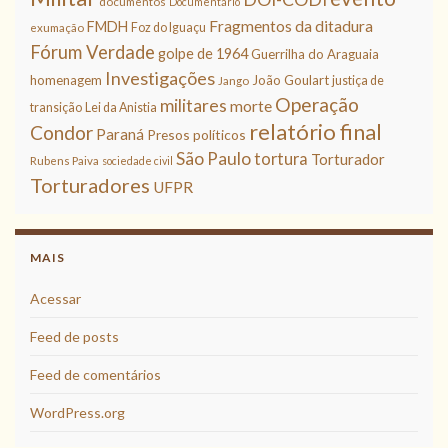
documentos
Documentário
Fragmentos da ditadura
FMDH
Foz do Iguaçu
exumação
Fórum Verdade
golpe de 1964
Guerrilha do Araguaia
Investigações
homenagem
João Goulart
justiça de
Jango
Operação
militares
morte
transição
Lei da Anistia
relatório final
Condor
Paraná
Presos políticos
São Paulo
tortura
Torturador
Rubens Paiva
sociedade civil
Torturadores
UFPR
MAIS
Acessar
Feed de posts
Feed de comentários
WordPress.org