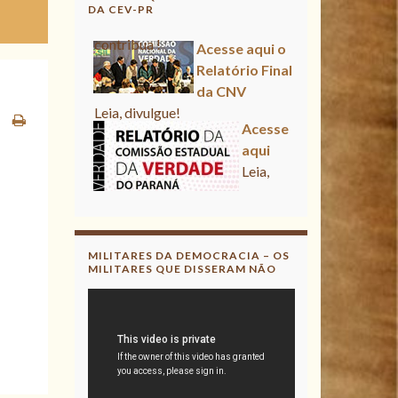
DA CEV-PR
Acesse aqui o
Relatório Final
da CNV
Leia, divulgue!
Acesse
aqui
Leia,
contribua !
Acesse aqui o
Relatório Final
da CNV
MILITARES DA DEMOCRACIA – OS
MILITARES QUE DISSERAM NÃO
Leia, divulgue!