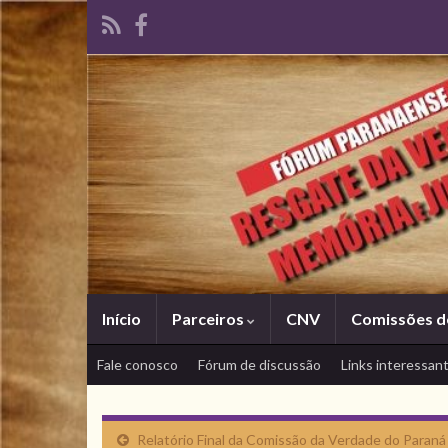
Início
Parceiros
CNV
Comissões d
Fale conosco
Fórum de discussão
Links interessan
Relatório Final da Comissão da Verdade do Paraná 