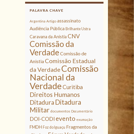
PALAVRA CHAVE
assassinato
Argentina
Artigo
Audiência Pública
Brilhante Ustra
CNV
Caravana da Anistia
Comissão da
Verdade
Comissão de
Comissão Estadual
Anistia
Comissão
da Verdade
Nacional da
Verdade
Curitiba
Direitos Humanos
Ditadura
Ditadura
Militar
documentos
Documentário
evento
DOI-CODI
exumação
Fragmentos da
FMDH
Foz do Iguaçu