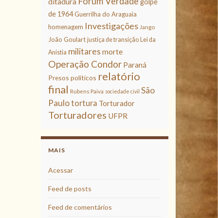
Fórum Verdade
ditadura
golpe
de 1964
Guerrilha do Araguaia
Investigações
homenagem
Jango
João Goulart
justiça de transição
Lei da
militares
morte
Anistia
Operação Condor
Paraná
relatório
Presos políticos
final
São
Rubens Paiva
sociedade civil
Paulo
tortura
Torturador
Torturadores
UFPR
MAIS
Acessar
Feed de posts
Feed de comentários