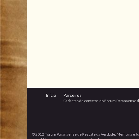
Início
Parceiros
Cadastro de contatos do Fórum Paranaense d
© 2012 Fórum Paranaense de Resgate da Verdade, Memória e Ju