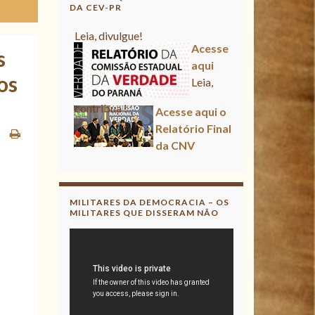
DA CEV-PR
Acesse aqui
s
Leia, contribua !
os
Acesse aqui o Relatório Final
da CNV
Leia, divulgue!
Acesse aqui
Leia, contribua !
MILITARES DA DEMOCRACIA – OS
MILITARES QUE DISSERAM NÃO