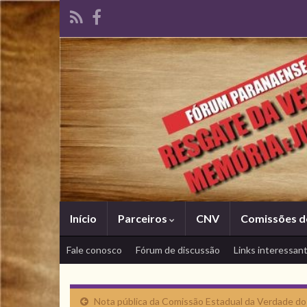
Início
Parceiros
CNV
Comissões d
Fale conosco
Fórum de discussão
Links interessan
Nota pública da Comissão Estadual da Verdade do