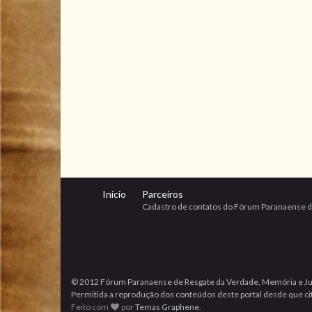
Início
Parceiros
Cadastro de contatos do Fórum Paranaense d
© 2012 Fórum Paranaense de Resgate da Verdade, Memória e Ju
Permitida a reprodução dos conteúdos deste portal desde que cita
Feito com
por
Temas Graphene
.