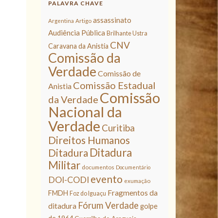
PALAVRA CHAVE
assassinato
Argentina
Artigo
Audiência Pública
Brilhante Ustra
CNV
Caravana da Anistia
Comissão da
Verdade
Comissão de
Comissão Estadual
Anistia
Comissão
da Verdade
Nacional da
Verdade
Curitiba
Direitos Humanos
Ditadura
Ditadura
Militar
documentos
Documentário
evento
DOI-CODI
exumação
Fragmentos da
FMDH
Foz do Iguaçu
Fórum Verdade
ditadura
golpe