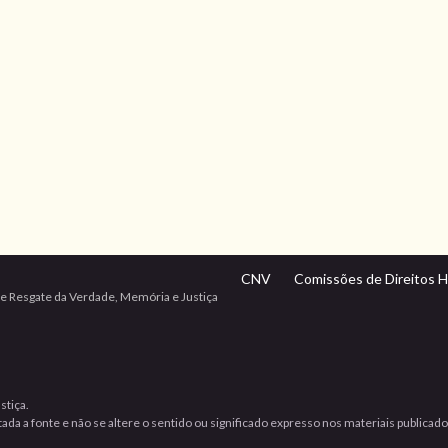
CNV
Comissões de Direitos 
e Resgate da Verdade, Memória e Justiça
stiça.
da a fonte e não se altere o sentido ou significado expresso nos materiais publicad