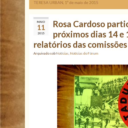
TERESA URBAN, 1º de maio de 2015
Rosa Cardoso partic
MAIO
11
próximos dias 14 e 
2015
relatórios das comissões
Arquivado sob
Notícias
,
Notícias do Fórum