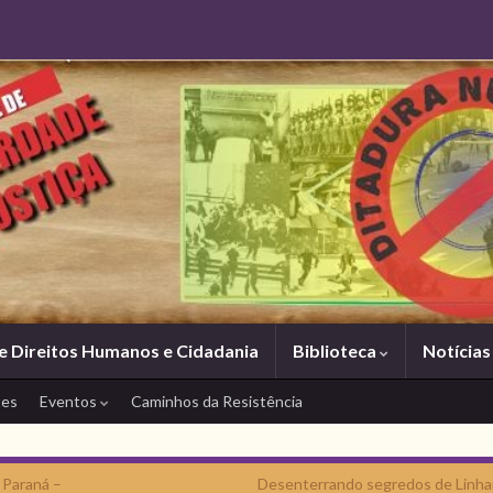
e Direitos Humanos e Cidadania
Biblioteca
Notícia
tes
Eventos
Caminhos da Resistência
 Paraná –
Desenterrando segredos de Linha