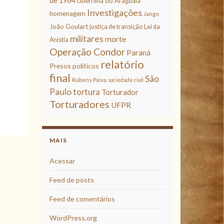
de 1964
Guerrilha do Araguaia
Investigações
homenagem
Jango
João Goulart
justiça de transição
Lei da
militares
morte
Anistia
Operação Condor
Paraná
relatório
Presos políticos
final
São
Rubens Paiva
sociedade civil
Paulo
tortura
Torturador
Torturadores
UFPR
MAIS
Acessar
Feed de posts
Feed de comentários
WordPress.org