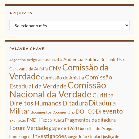
ARQUIVOS
Arquivos
PALAVRA CHAVE
assassinato
Audiência Pública
Brilhante Ustra
Argentina
Artigo
Comissão da
CNV
Caravana da Anistia
Verdade
Comissão
Comissão de Anistia
Comissão
Estadual da Verdade
Nacional da Verdade
Curitiba
Ditadura
Direitos Humanos
Ditadura
Militar
evento
DOI-CODI
documentos
Documentário
Fragmentos da ditadura
FMDH
Foz do Iguaçu
exumação
Fórum Verdade
golpe de 1964
Guerrilha do Araguaia
Investigações
homenagem
João Goulart
justiça de
Jango