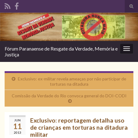
Alte
form
Search for:
de
pesq
Fórum Paranaense de Resgate da Verdade, Memória e
Alter
Justiça
nave
Exclusivo: ex-militar revela ameaças por não participar de
torturas na ditadura
Comissão da Verdade do Rio convoca general do DOI-CODI
Exclusivo: reportagem detalha uso
JUN
11
de crianças em torturas na ditadura
2013
militar