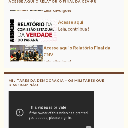
ACESSE AQUI O RELATÓRIO FINAL DA CEV-PR
Leia, divulgue!
Acesse aqui
Leia, contribua !
Acesse aqui o Relatório Final da
CNV
Leia, divulgue!
MILITARES DA DEMOCRACIA – OS MILITARES QUE
DISSERAM NÃO