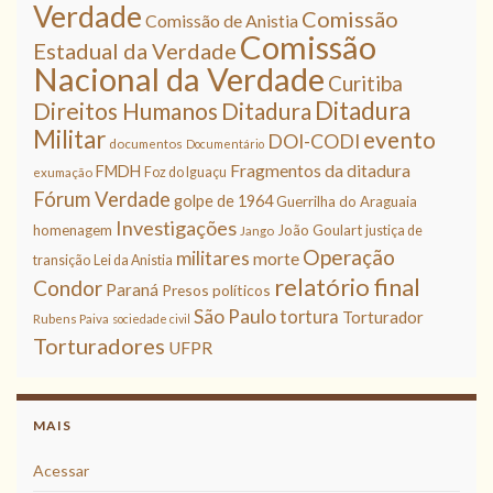
Verdade
Comissão
Comissão de Anistia
Comissão
Estadual da Verdade
Nacional da Verdade
Curitiba
Ditadura
Direitos Humanos
Ditadura
Militar
evento
DOI-CODI
documentos
Documentário
Fragmentos da ditadura
FMDH
Foz do Iguaçu
exumação
Fórum Verdade
golpe de 1964
Guerrilha do Araguaia
Investigações
homenagem
João Goulart
justiça de
Jango
Operação
militares
morte
transição
Lei da Anistia
relatório final
Condor
Paraná
Presos políticos
São Paulo
tortura
Torturador
Rubens Paiva
sociedade civil
Torturadores
UFPR
MAIS
Acessar