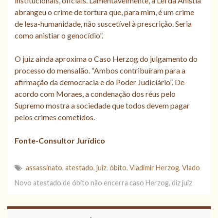
institucionais, oficiais. Lamentavelmente, a Lei da Anistia
abrangeu o crime de tortura que, para mim, é um crime
de lesa-humanidade, não suscetível à prescrição. Seria
como anistiar o genocídio”.
O juiz ainda aproxima o Caso Herzog do julgamento do
processo do mensalão. “Ambos contribuíram para a
afirmação da democracia e do Poder Judiciário”. De
acordo com Moraes, a condenação dos réus pelo
Supremo mostra a sociedade que todos devem pagar
pelos crimes cometidos.
Fonte-Consultor Jurídico
assassinato
,
atestado
,
juíz
,
óbito
,
Vladimir Herzog
,
Vlado
Novo atestado de óbito não encerra caso Herzog, diz juiz
Acesse aqui o Relatório Final da
CNV