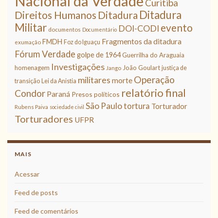
Nacional da Verdade
Curitiba
Ditadura
Direitos Humanos
Ditadura
Militar
evento
DOI-CODI
documentos
Documentário
Fragmentos da ditadura
FMDH
Foz do Iguaçu
exumação
Fórum Verdade
golpe de 1964
Guerrilha do Araguaia
Investigações
homenagem
João Goulart
justiça de
Jango
Operação
militares
morte
transição
Lei da Anistia
relatório final
Condor
Paraná
Presos políticos
São Paulo
tortura
Torturador
Rubens Paiva
sociedade civil
Torturadores
UFPR
MAIS
Acessar
Feed de posts
Feed de comentários